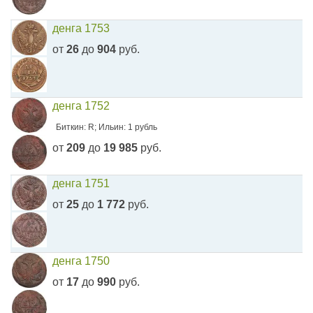
денга 1753
от
26
до
904
руб.
денга 1752
Биткин: R; Ильин: 1 рубль
от
209
до
19 985
руб.
денга 1751
от
25
до
1 772
руб.
денга 1750
от
17
до
990
руб.