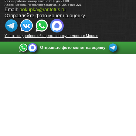
Режим работы:
ежедневно: с 9:00 до 21:00
Адрес:
Москва
,
Новослободская ул., д. 20, офис 221
Email:
pokupka@raritetus.ru
Отправляйте фото монет на оценку.
Узнать подробнее об оценке и выкупе монет в Москве
Отправьте фото монет на оценку
Выкуп монет в Санкт-Петербурге
Телефон:
+7 812 748 2349
Режим работы:
ежедневно: с 9:00 до 21:00
Адрес:
Санкт-Петербург
,
Ул. Садовая 38, ТД купца Яковлева, этаж 2, офис 211 (м.
Садовая, м. Спасская, м. Сенная Площадь)
Email:
spb@raritetus.ru
Выкуп монет в Нижнем Новгороде
Телефон:
+7 831 420-63-39
Режим работы:
ежедневно: с 9:00 до 21:00
Адрес:
Нижний Новгород
,
Площадь Максима Горького, дом 4/2, этаж 2, офис 8
Email:
nizhnij-novgorod@raritetus.ru