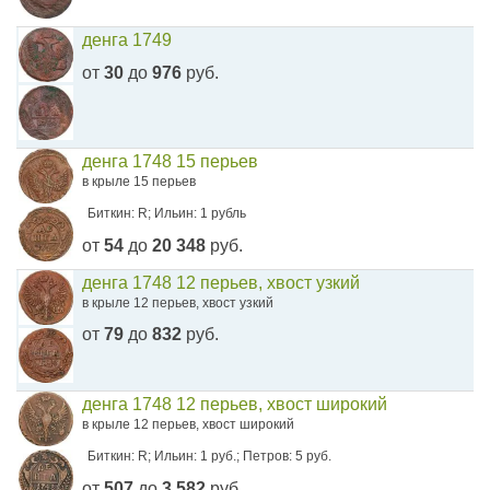
денга 1749
от
30
до
976
руб.
денга 1748 15 перьев
в крыле 15 перьев
Биткин: R; Ильин: 1 рубль
от
54
до
20 348
руб.
денга 1748 12 перьев, хвост узкий
в крыле 12 перьев, хвост узкий
от
79
до
832
руб.
денга 1748 12 перьев, хвост широкий
в крыле 12 перьев, хвост широкий
Биткин: R; Ильин: 1 руб.; Петров: 5 руб.
от
507
до
3 582
руб.