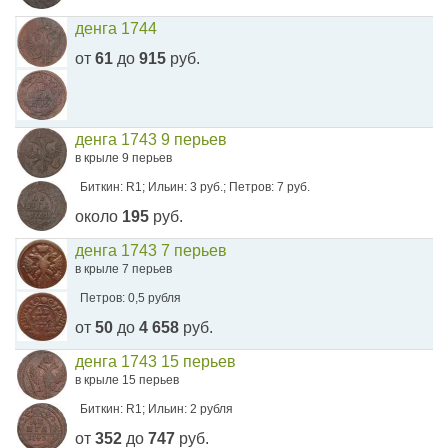
денга 1744
от
61
до
915
руб.
денга 1743 9 перьев
в крыле 9 перьев
Биткин: R1; Ильин: 3 руб.; Петров: 7 руб.
около
195
руб.
денга 1743 7 перьев
в крыле 7 перьев
Петров: 0,5 рубля
от
50
до
4 658
руб.
денга 1743 15 перьев
в крыле 15 перьев
Биткин: R1; Ильин: 2 рубля
от
352
до
747
руб.