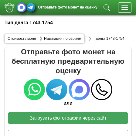
Отправьте фото монет на оценку
Toggl
navig
Тип денга 1743-1754
Стоимость монет
Навигация по сериям
денга 1743-1754
Отправьте фото монет на
бесплатную предварительную
оценку
или
Загрузить фотографии через сайт