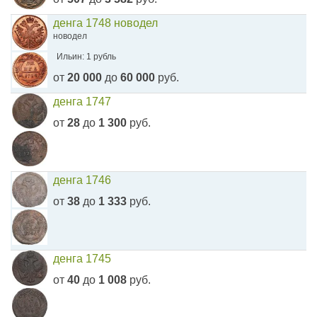
денга 1748 новодел
новодел
Ильин: 1 рубль
от
20 000
до
60 000
руб.
денга 1747
от
28
до
1 300
руб.
денга 1746
от
38
до
1 333
руб.
денга 1745
от
40
до
1 008
руб.