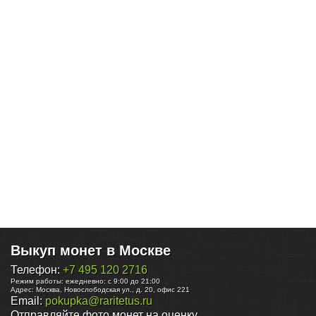
Выкуп монет в Москве
Телефон:
+7 495 120 2716
Режим работы:
ежедневно: с 9:00 до 21:00
Адрес:
Москва
,
Новослободская ул., д. 20, офис 221
Email:
pokupka@raritetus.ru
Отправляйте фото монет на оценку.