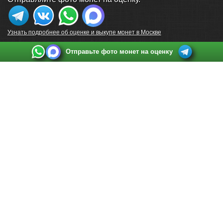
Узнать подробнее об оценке и выкупе монет в Москве
Отправьте фото монет на оценку
Выкуп монет в Санкт-Петербурге
Телефон:
+7 812 748 2349
Режим работы:
ежедневно: с 9:00 до 21:00
Адрес:
Санкт-Петербург
,
Ул. Садовая 38, ТД купца Яковлева, этаж 2, офис 211 (м.
Садовая, м. Спасская, м. Сенная Площадь)
Email:
spb@raritetus.ru
Выкуп монет в Нижнем Новгороде
Телефон:
+7 831 420-63-39
Режим работы:
ежедневно: с 9:00 до 21:00
Адрес:
Нижний Новгород
,
Площадь Максима Горького, дом 4/2, этаж 2, офис 8
Email:
nizhnij-novgorod@raritetus.ru
Выкуп монет в Новосибирске
Телефон:
+7 383 383 0921