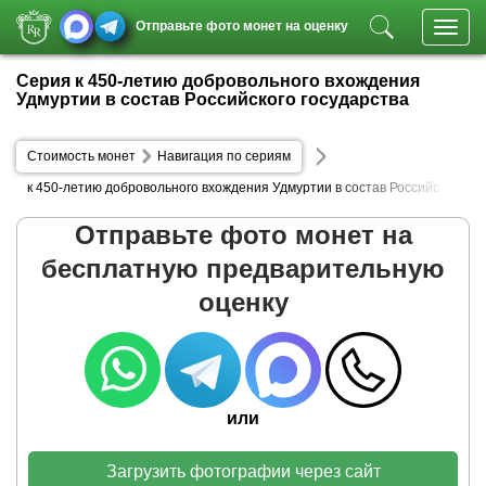
Отправьте фото монет на оценку
Toggl
navig
Серия к 450-летию добровольного вхождения
Удмуртии в состав Российского государства
Стоимость монет
Навигация по сериям
к 450-летию добровольного вхождения Удмуртии в состав Российс
кого государства
Отправьте фото монет на
бесплатную предварительную
оценку
или
Загрузить фотографии через сайт