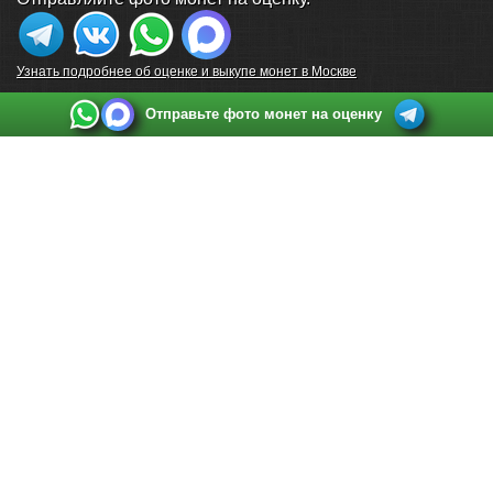
Узнать подробнее об оценке и выкупе монет в Москве
Отправьте фото монет на оценку
Выкуп монет в Санкт-Петербурге
Телефон:
+7 812 748 2349
Режим работы:
ежедневно: с 9:00 до 21:00
Адрес:
Санкт-Петербург
,
Ул. Садовая 38, ТД купца Яковлева, этаж 2, офис 211 (м.
Садовая, м. Спасская, м. Сенная Площадь)
Email:
spb@raritetus.ru
Выкуп монет в Нижнем Новгороде
Телефон:
+7 831 420-63-39
Режим работы:
ежедневно: с 9:00 до 21:00
Адрес:
Нижний Новгород
,
Площадь Максима Горького, дом 4/2, этаж 2, офис 8
Email:
nizhnij-novgorod@raritetus.ru
Выкуп монет в Новосибирске
Телефон:
+7 383 383 0921