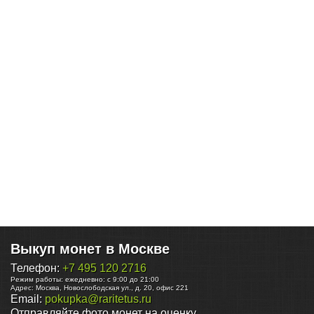
Выкуп монет в Москве
Телефон:
+7 495 120 2716
Режим работы:
ежедневно: с 9:00 до 21:00
Адрес:
Москва
,
Новослободская ул., д. 20, офис 221
Email:
pokupka@raritetus.ru
Отправляйте фото монет на оценку.