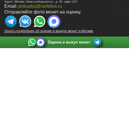
Адрес:
Москва
,
Новослободская ул., д. 20, офис 221
Email:
pokupka@raritetus.ru
Отправляйте фото монет на оценку.
Узнать подробнее об оценке и выкупе монет в Москве
Оценка и выкуп монет
Выкуп монет в Санкт-Петербурге
Телефон:
+7 812 748 2349
Режим работы:
ежедневно: с 9:00 до 21:00
Адрес:
Санкт-Петербург
,
Ул. Садовая 38, ТД купца Яковлева, этаж 2, офис 211 (м.
Садовая, м. Спасская, м. Сенная Площадь)
Email:
spb@raritetus.ru
Выкуп монет в Нижнем Новгороде
Телефон:
+7 831 420-63-39
Режим работы:
ежедневно: с 9:00 до 21:00
Адрес:
Нижний Новгород
,
Площадь Максима Горького, дом 4/2, этаж 2, офис 8
Email:
nizhnij-novgorod@raritetus.ru