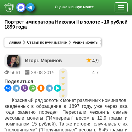
Оценка и выкуп монет
Toggl
navig
Портрет императора Николая II в золоте - 10 рублей
1899 года
Главная
Статьи по нумизматике
Редкие монеты
Игорь Меринов
4.9
5661
28.08.2015
4.7
Поделиться
Красивый ряд золотых монет различных номиналов,
введённых в обращение в 1897 году, уже через два
года заметно поредел. Перестали чеканить самые
весомые монеты ("Империал" весом в 12,9 грамм и
номиналом 15 рублей). Та же история случилась с их
"половинками" ("Полуимпериал" весом в 6,45 грамм и