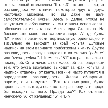
отчеканенный штемпелем "Шт. 4.3", то аверс пестрит
разновидностями, отличия некоторых друг от друга
настолько мизерны, что им даже не дали
самостоятельной буквы. Здесь и далее, чтобы не
запутаться в обозначениях, мы станем использовать
обозначения из каталога Александра Сташкина. На
большинстве монет мы встретим аверс "А", где буква
"М" имеет практически вертикальную ориентацию и
визуально не выходит за край копыта. Дуговые
надписи на этом варианте приближены к канту. Другие
разновидности сразу попадают в категорию "
редкие
"
или "
очень редкие
". Штемпель "Б1" как раз оказался в
последней. Он отличается от массовой разновидности
тем, что буква визуально выходит за край копыта, а
надписи отдалены от канта. Новички часто путаются в
определении разновидности. Желая обнаружить
раритет, они жалуются: "Вот так смотришь, буква
вровень с копытом, а если вот так развернуть, то вроде
бы выходит за него. Правда же?" Как отличить
ненужную "А" от желанных "Б" и "В"?