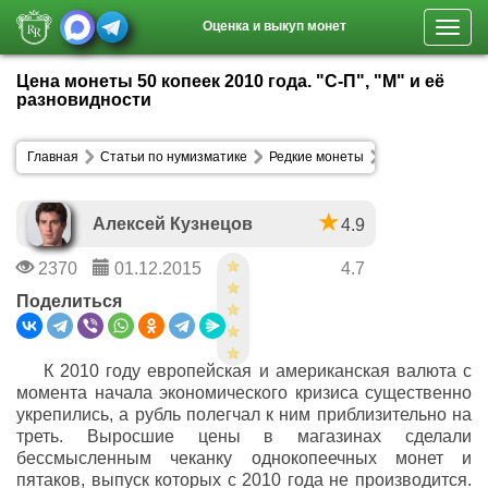
Оценка и выкуп монет
Toggl
navig
Цена монеты 50 копеек 2010 года. "С-П", "М" и её
разновидности
Главная
Статьи по нумизматике
Редкие монеты
Алексей Кузнецов
4.9
2370
01.12.2015
4.7
Поделиться
К 2010 году европейская и американская валюта с
момента начала экономического кризиса существенно
укрепились, а рубль полегчал к ним приблизительно на
треть. Выросшие цены в магазинах сделали
бессмысленным чеканку однокопеечных монет и
пятаков, выпуск которых с 2010 года не производится.