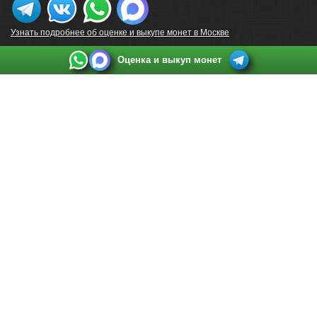
Узнать подробнее об оценке и выкупе монет в Москве
Оценка и выкуп монет
Выкуп монет в Санкт-Петербурге
Телефон:
+7 812 748 2349
Режим работы:
ежедневно: с 9:00 до 21:00
Адрес:
Санкт-Петербург
,
Ул. Садовая 38, ТД купца Яковлева, этаж 2, офис 211 (м.
Садовая, м. Спасская, м. Сенная Площадь)
Email:
spb@raritetus.ru
Выкуп монет в Нижнем Новгороде
Телефон:
+7 831 420-63-39
Режим работы:
ежедневно: с 9:00 до 21:00
Адрес:
Нижний Новгород
,
Площадь Максима Горького, дом 4/2, этаж 2, офис 8
Email:
nizhnij-novgorod@raritetus.ru
Выкуп монет в Новосибирске
Телефон:
+7 383 383 0921
Режим работы:
вТ-СБ: с 10:00 до 19:00
Адрес:
Новосибирск
,
Красный проспект 79 (БЦ Зелёные купола), офис 204 (м.