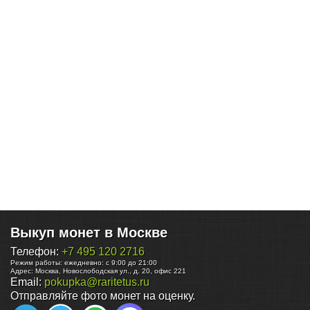
Выкуп монет в Москве
Телефон:
+7 495 120 2716
Режим работы:
ежедневно: с 9:00 до 21:00
Адрес:
Москва
,
Новослободская ул., д. 20, офис 221
Email:
pokupka@raritetus.ru
Отправляйте фото монет на оценку.