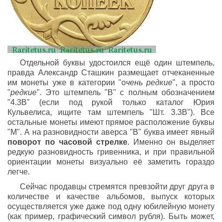
Отдельной буквы удостоился ещё один штемпель,
правда Александр Сташкин размещает отчеканенные
им монеты уже в категории "о
чень редкие
", а просто
"
редкие
". Это штемпель "В" с полным обозначением
"4.3В" (если под рукой только каталог Юрия
Кульвелиса, ищите там штемпель "Шт. 3.3В"). Все
остальные монеты имеют прямое расположение буквы
"М". А на разновидности аверса "В" буква имеет явный
поворот по часовой стрелке
. Именно он выделяет
редкую разновидность гривенника, и при правильной
ориентации монеты визуально её заметить гораздо
легче.
Сейчас продавцы стремятся превзойти друг друга в
количестве и качестве альбомов, выпуск которых
осуществляется уже даже под одну юбилейную монету
(как пример, графический символ рубля). Быть может,