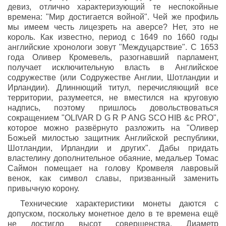
девиз, отлично характеризующий те неспокойные
времена: "Мир достигается войной". Чей же профиль
мы имеем честь лицезреть на аверсе? Нет, это не
король. Как известно, период с 1649 по 1660 годы
английские хронологи зовут "Междуцарствие". С 1653
года Оливер Кромевель, разогнавший парламент,
получает исключительную власть в Английское
содружестве (или Содружестве Англии, Шотландии и
Ирландии). Длиннющий титул, перечисляющий все
территории, разумеется, не вместился на круговую
надпись, поэтому пришлось довольствоваться
сокращением "OLIVAR D G R P ANG SCO HIB &c PRO",
которое можно развёрнуто разложить на "Оливер
Божьей милостью защитник Английской республики,
Шотландии, Ирландии и других". Дабы придать
властелину дополнительное обаяние, медальер Томас
Саймон помещает на голову Кромвеля лавровый
венок, как символ славы, призванный заменить
привычную корону.
Технические характеристики монеты даются с
допуском, поскольку монетное дело в те времена ещё
не достигло высот совершенства. Диаметр