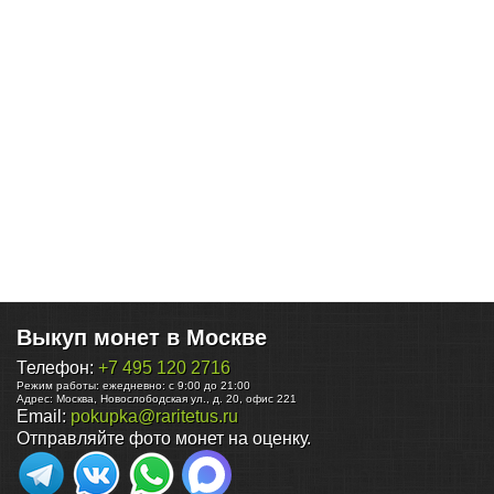
Выкуп монет в Москве
Телефон:
+7 495 120 2716
Режим работы:
ежедневно: с 9:00 до 21:00
Адрес:
Москва
,
Новослободская ул., д. 20, офис 221
Email:
pokupka@raritetus.ru
Отправляйте фото монет на оценку.