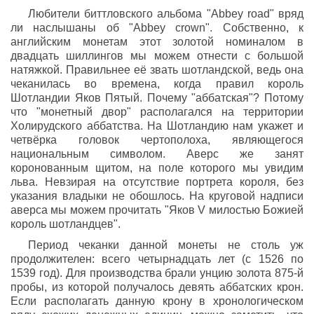
Любители биттловского альбома "Abbey road" вряд
ли наслышаны об "Abbey crown". Собственно, к
английским монетам этот золотой номиналом в
двадцать шиллингов мы можем отнести с большой
натяжкой. Правильнее её звать шотландской, ведь она
чеканилась во времена, когда правил король
Шотландии Яков Пятый. Почему "аббатская"? Потому
что "монетный двор" располагался на территории
Холирудского аббатства. На Шотландию нам укажет и
четвёрка головок чертополоха, являющегося
национальным символом. Аверс же занят
коронованным щитом, на поле которого мы увидим
льва. Невзирая на отсутствие портрета короля, без
указания владыки не обошлось. На круговой надписи
аверса мы можем прочитать "Яков V милостью Божией
король шотландцев".
Период чеканки данной монеты не столь уж
продолжителен: всего четырнадцать лет (с 1526 по
1539 год). Для производства брали унцию золота 875-й
пробы, из которой получалось девять аббатских крон.
Если располагать данную крону в хронологическом