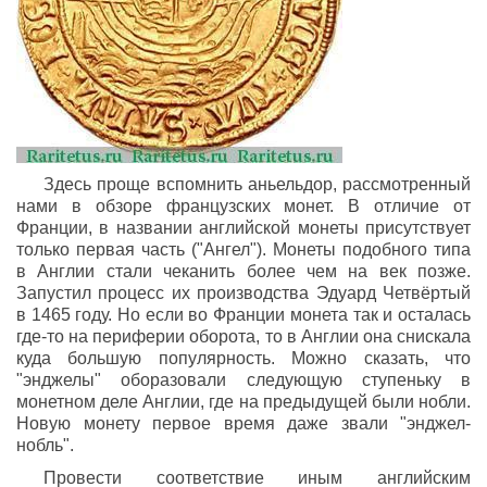
Здесь проще вспомнить аньельдор, рассмотренный
нами в обзоре французских монет. В отличие от
Франции, в названии английской монеты присутствует
только первая часть ("Ангел"). Монеты подобного типа
в Англии стали чеканить более чем на век позже.
Запустил процесс их производства Эдуард Четвёртый
в 1465 году. Но если во Франции монета так и осталась
где-то на периферии оборота, то в Англии она снискала
куда большую популярность. Можно сказать, что
"энджелы" оборазовали следующую ступеньку в
монетном деле Англии, где на предыдущей были нобли.
Новую монету первое время даже звали "энджел-
нобль".
Провести соответствие иным английским