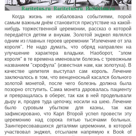
Когда жизнь не избалована событиями, порой
самым важным днём становится присутствие на какой-
нибудь торжественной церемонии, рассказ о которой
передаётся детям и внукам. Золотой энджел являлся
одним из главных героев церемонии "Излечение от зла
короля". Не надо думать, что обряд направлен на
улучшение характера владыки. Наоборот, "злом
короля" в те времена именовали болезнь с тревожным
названием "скрофула" (известная нам, как золотуха). В
качестве целителя выступал сам король. Лечение
заключалось в том, что венценосный касался больного
золотой монетой, после чего болезнь должна была
позорно отступить. Сама монета даровалась пациенту
и превращалась в оберег, так как в ней проделывали
дыру и, продев туда цепочку, носили на шею. Лечение
было суровым убытком для казны, так как
зафиксировано, что Карл Второй успел провести эту
церемонию над сорока пятью тысячами больных.
Заинтересовавшихся деталями церемонии, в которой
участвовал энджел, отсылаем напрямую к Book of