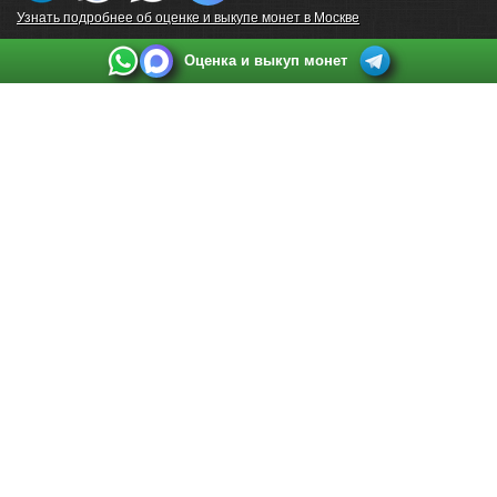
Узнать подробнее об оценке и выкупе монет в Москве
Оценка и выкуп монет
Выкуп монет в Санкт-Петербурге
Телефон:
+7 812 748 2349
Режим работы:
ежедневно: с 9:00 до 21:00
Адрес:
Санкт-Петербург
,
Ул. Садовая 38, ТД купца Яковлева, этаж 2, офис 211 (м.
Садовая, м. Спасская, м. Сенная Площадь)
Email:
spb@raritetus.ru
Выкуп монет в Нижнем Новгороде
Телефон:
+7 831 420-63-39
Режим работы:
ежедневно: с 9:00 до 21:00
Адрес:
Нижний Новгород
,
Площадь Максима Горького, дом 4/2, этаж 2, офис 8
Email:
nizhnij-novgorod@raritetus.ru
Выкуп монет в Новосибирске
Телефон:
+7 383 383 0921
Режим работы:
вТ-СБ: с 10:00 до 19:00
Адрес:
Новосибирск
,
Красный проспект 79 (БЦ Зелёные купола), офис 204 (м.
Гагаринская)
Email:
pokupka@raritetus.ru