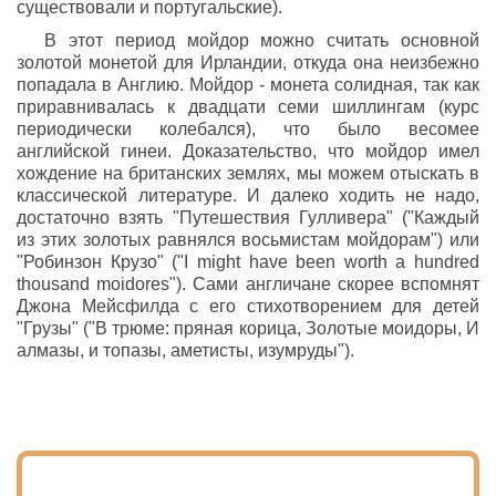
существовали и португальские).
В этот период мойдор можно считать основной
золотой монетой для Ирландии, откуда она неизбежно
попадала в Англию. Мойдор - монета солидная, так как
приравнивалась к двадцати семи шиллингам (курс
периодически колебался), что было весомее
английской гинеи. Доказательство, что мойдор имел
хождение на британских землях, мы можем отыскать в
классической литературе. И далеко ходить не надо,
достаточно взять "Путешествия Гулливера" ("Каждый
из этих золотых равнялся восьмистам мойдорам") или
"Робинзон Крузо" ("I might have been worth a hundred
thousand moidores"). Сами англичане скорее вспомнят
Джона Мейсфилда с его стихотворением для детей
"Грузы" ("В трюме: пряная корица, Золотые моидоры, И
алмазы, и топазы, аметисты, изумруды").