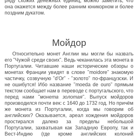
ряду схожих денежных единиц, можно заметить, что
она окажется между более ранним юникорном и более
поздним дукатом.
Мойдор
Относительно монет Англии мы могли бы назвать
его "Чужой среди своих". Ведь чеканилась эта монета в
Португалии. Читавшие наши исторические обзоры о
монетах Франции увидят в слове "moidore" знакомую
частичку, созвучную "d'Or" - "золото" по-французски. И
не ошибутся! Ибо название "moeda de ouro" прямым
текстом сообщает нам в переводе с португальского, что
перед нами "
монета золотая
". Выпуск мойдоров
производился почти век: с 1640 до 1732 год. Но причём
же монета из Португалии, когда мы говорим об
английских? Оказывается, ареал хождения мойдоров
простирался далеко за пределы небольшой
Португалии, захватывая как Западную Европу, так и
Вест-Индию (где кроме английских колоний