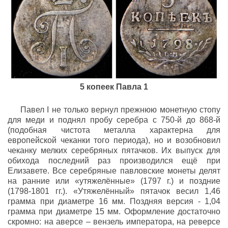
5 копеек Павла 1
Павел I не только вернул прежнюю монетную стопу
для меди и поднял пробу серебра с 750-й до 868-й
(подобная чистота металла характерна для
европейской чеканки того периода), но и возобновил
чеканку мелких серебряных пятачков. Их выпуск для
обихода последний раз производился ещё при
Елизавете. Все серебряные павловские монеты делят
на ранние или «утяжелённые» (1797 г.) и поздние
(1798-1801 гг.). «Утяжелённый» пятачок весил 1,46
грамма при диаметре 16 мм. Поздняя версия - 1,04
грамма при диаметре 15 мм. Оформление достаточно
скромно: на аверсе – вензель императора, на реверсе