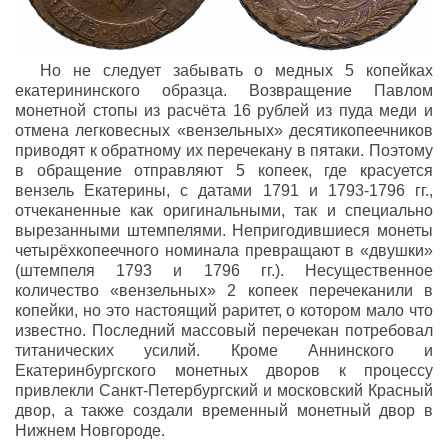
Но не следует забывать о медных 5 копейках
екатерининского образца. Возвращение Павлом
монетной стопы из расчёта 16 рублей из пуда меди и
отмена легковесных «вензельных» десятикопеечников
приводят к обратному их перечекану в пятаки. Поэтому
в обращение отправляют 5 копеек, где красуется
вензель Екатерины, с датами 1791 и 1793-1796 гг.,
отчеканенные как оригинальными, так и специально
вырезанными штемпелями. Непригодившиеся монеты
четырёхкопеечного номинала превращают в «двушки»
(штемпеля 1793 и 1796 гг.). Несущественное
количество «вензельных» 2 копеек перечеканили в
копейки, но это настоящий раритет, о котором мало что
известно. Последний массовый перечекан потребовал
титанических усилий. Кроме Аннинского и
Екатеринбургского монетных дворов к процессу
привлекли Санкт-Петербургский и московский Красный
двор, а также создали временный монетный двор в
Нижнем Новгороде.