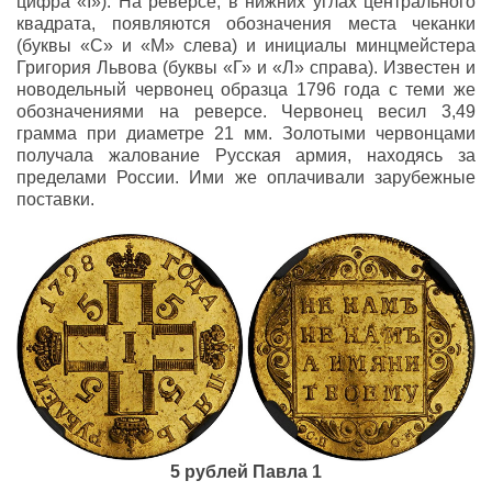
цифра «I»). На реверсе, в нижних углах центрального
квадрата, появляются обозначения места чеканки
(буквы «С» и «М» слева) и инициалы минцмейстера
Григория Львова (буквы «Г» и «Л» справа). Известен и
новодельный червонец образца 1796 года с теми же
обозначениями на реверсе. Червонец весил 3,49
грамма при диаметре 21 мм. Золотыми червонцами
получала жалование Русская армия, находясь за
пределами России. Ими же оплачивали зарубежные
поставки.
5 рублей Павла 1