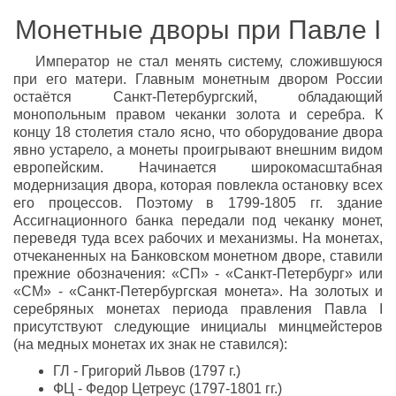
Монетные дворы при Павле I
Император не стал менять систему, сложившуюся
при его матери. Главным монетным двором России
остаётся Санкт-Петербургский, обладающий
монопольным правом чеканки золота и серебра. К
концу 18 столетия стало ясно, что оборудование двора
явно устарело, а монеты проигрывают внешним видом
европейским. Начинается широкомасштабная
модернизация двора, которая повлекла остановку всех
его процессов. Поэтому в 1799-1805 гг. здание
Ассигнационного банка передали под чеканку монет,
переведя туда всех рабочих и механизмы. На монетах,
отчеканенных на Банковском монетном дворе, ставили
прежние обозначения: «СП» - «Санкт-Петербург» или
«СМ» - «Санкт-Петербургская монета». На золотых и
серебряных монетах периода правления Павла I
присутствуют следующие инициалы минцмейстеров
(на медных монетах их знак не ставился):
ГЛ - Григорий Львов (1797 г.)
ФЦ - Федор Цетреус (1797-1801 гг.)