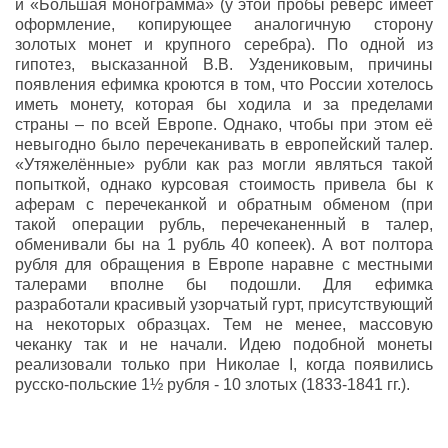
и «Большая монограмма» (у этой пробы реверс имеет
оформление, копирующее аналогичную сторону
золотых монет и крупного серебра). По одной из
гипотез, высказанной В.В. Уздениковым, причины
появления ефимка кроются в том, что России хотелось
иметь монету, которая бы ходила и за пределами
страны – по всей Европе. Однако, чтобы при этом её
невыгодно было перечеканивать в европейский талер.
«Утяжелённые» рубли как раз могли являться такой
попыткой, однако курсовая стоимость привела бы к
аферам с перечеканкой и обратным обменом (при
такой операции рубль, перечеканенный в талер,
обменивали бы на 1 рубль 40 копеек). А вот полтора
рубля для обращения в Европе наравне с местными
талерами вполне бы подошли. Для ефимка
разработали красивый узорчатый гурт, присутствующий
на некоторых образцах. Тем не менее, массовую
чеканку так и не начали. Идею подобной монеты
реализовали только при Николае I, когда появились
русско-польские 1½ рубля - 10 злотых (1833-1841 гг.).