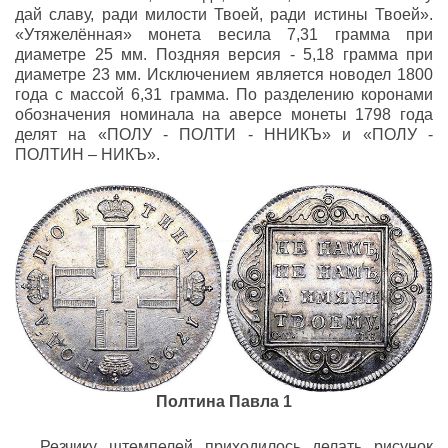
дай славу, ради милости Твоей, ради истины Твоей».
«Утяжелённая» монета весила 7,31 грамма при
диаметре 25 мм. Поздняя версия - 5,18 грамма при
диаметре 23 мм. Исключением является новодел 1800
года с массой 6,31 грамма. По разделению коронами
обозначения номинала на аверсе монеты 1798 года
делят на «ПОЛУ - ПОЛТИ - ННИКЪ» и «ПОЛУ -
ПОЛТИН – НИКЪ».
Полтина Павла 1
Резчику штемпелей приходилось делать рисунок