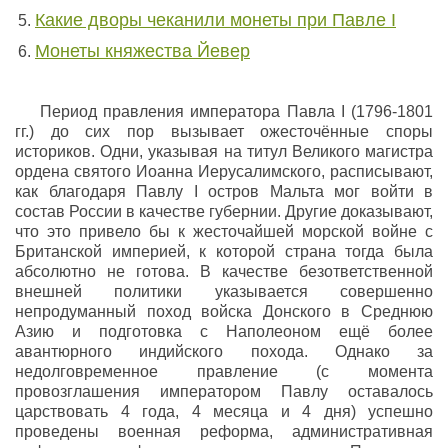
Какие дворы чеканили монеты при Павле I
Монеты княжества Йевер
Период правления императора Павла I (1796-1801
гг.) до сих пор вызывает ожесточённые споры
историков. Одни, указывая на титул Великого магистра
ордена святого Иоанна Иерусалимского, расписывают,
как благодаря Павлу I остров Мальта мог войти в
состав России в качестве губернии. Другие доказывают,
что это привело бы к жесточайшей морской войне с
Британской империей, к которой страна тогда была
абсолютно не готова. В качестве безответственной
внешней политики указывается совершенно
непродуманный поход войска Донского в Среднюю
Азию и подготовка с Наполеоном ещё более
авантюрного индийского похода. Однако за
недолговременное правление (с момента
провозглашения императором Павлу оставалось
царствовать 4 года, 4 месяца и 4 дня) успешно
проведены военная реформа, административная