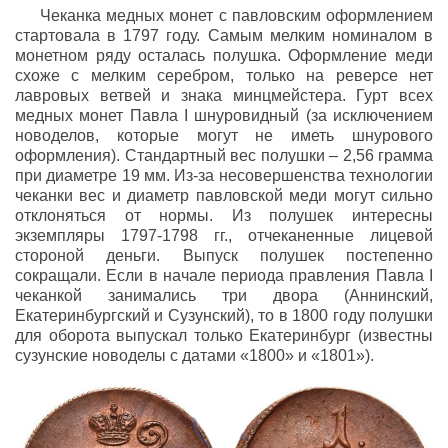
Чеканка медных монет с павловским оформлением
стартовала в 1797 году. Самым мелким номиналом в
монетном ряду осталась полушка. Оформление меди
схоже с мелким серебром, только на реверсе нет
лавровых ветвей и знака минцмейстера. Гурт всех
медных монет Павла I шнуровидный (за исключением
новоделов, которые могут не иметь шнурового
оформления). Стандартный вес полушки – 2,56 грамма
при диаметре 19 мм. Из-за несовершенства технологии
чеканки вес и диаметр павловской меди могут сильно
отклоняться от нормы. Из полушек интересны
экземпляры 1797-1798 гг., отчеканенные лицевой
стороной деньги. Выпуск полушек постепенно
сокращали. Если в начале периода правления Павла I
чеканкой занимались три двора (Аннинский,
Екатеринбургский и Сузунский), то в 1800 году полушки
для оборота выпускал только Екатеринбург (известны
сузунские новоделы с датами «1800» и «1801»).