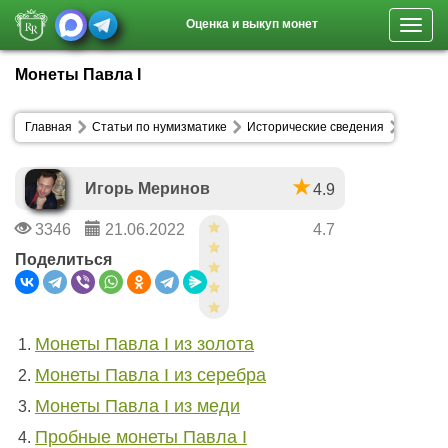
Оценка и выкуп монет
Toggl
navig
Монеты Павла I
Главная
Статьи по нумизматике
Исторические сведения
Игорь Меринов
4.9
3346
21.06.2022
4.7
Поделиться
Монеты Павла I из золота
Монеты Павла I из серебра
Монеты Павла I из меди
Пробные монеты Павла I