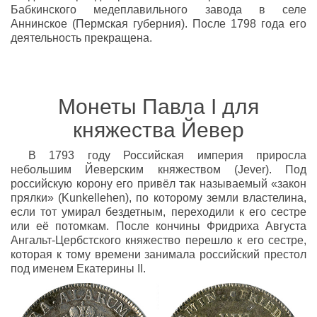
Бабкинского медеплавильного завода в селе
Аннинское (Пермская губерния). После 1798 года его
деятельность прекращена.
Монеты Павла I для
княжества Йевер
В 1793 году Российская империя приросла
небольшим Йеверским княжеством (Jever). Под
российскую корону его привёл так называемый «закон
прялки» (Kunkellehen), по которому земли властелина,
если тот умирал бездетным, переходили к его сестре
или её потомкам. После кончины Фридриха Августа
Ангальт-Цербстского княжество перешло к его сестре,
которая к тому времени занимала российский престол
под именем Екатерины II.