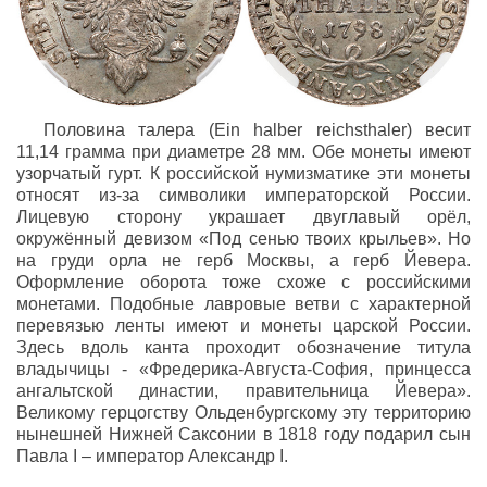
Половина талера (Ein halber reichsthaler) весит
11,14 грамма при диаметре 28 мм. Обе монеты имеют
узорчатый гурт. К российской нумизматике эти монеты
относят из-за символики императорской России.
Лицевую сторону украшает двуглавый орёл,
окружённый девизом «Под сенью твоих крыльев». Но
на груди орла не герб Москвы, а герб Йевера.
Оформление оборота тоже схоже с российскими
монетами. Подобные лавровые ветви с характерной
перевязью ленты имеют и монеты царской России.
Здесь вдоль канта проходит обозначение титула
владычицы - «Фредерика-Августа-София, принцесса
ангальтской династии, правительница Йевера».
Великому герцогству Ольденбургскому эту территорию
нынешней Нижней Саксонии в 1818 году подарил сын
Павла I – император Александр I.