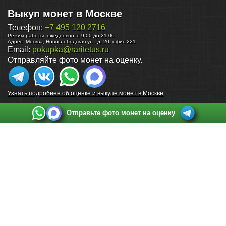
Выкуп монет в Москве
Телефон:
+7 495 120 2716
Режим работы:
ежедневно: с 9:00 до 21:00
Адрес:
Москва
,
Новослободская ул., д. 20, офис 221
Email:
pokupka@raritetus.ru
Отправляйте фото монет на оценку.
Узнать подробнее об оценке и выкупе монет в Москве
Отправьте фото монет на оценку
Выкуп монет в Санкт-Петербурге
Телефон:
+7 812 748 2349
Режим работы:
ежедневно: с 9:00 до 21:00
Адрес:
Санкт-Петербург
,
Ул. Садовая 38, ТД купца Яковлева, этаж 2, офис 211 (м.
Садовая, м. Спасская, м. Сенная Площадь)
Email:
spb@raritetus.ru
Выкуп монет в Нижнем Новгороде
Телефон:
+7 831 420-63-39
Режим работы:
ежедневно: с 9:00 до 21:00
Адрес:
Нижний Новгород
,
Площадь Максима Горького, дом 4/2, этаж 2, офис 8