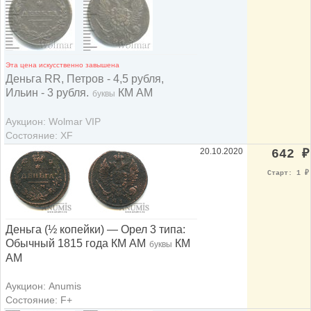
Эта цена искусственно завышена
Деньга RR, Петров - 4,5 рубля,
Ильин - 3 рубля.
КМ АМ
буквы
Аукцион: Wolmar VIP
Состояние: XF
20.10.2020
642
₽
Старт: 1
₽
Деньга (½ копейки) — Орел 3 типа:
Обычный 1815 года КМ АМ
КМ
буквы
АМ
Аукцион: Anumis
Состояние: F+