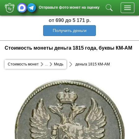
Отправьте фото монет на оценку
Toggl
navig
от 690
до 5 171 р.
Получить деньги
Стоимость монеты деньга 1815 года, буквы КМ-АМ
Стоимость монет
...
Медь
деньга 1815 КМ-АМ