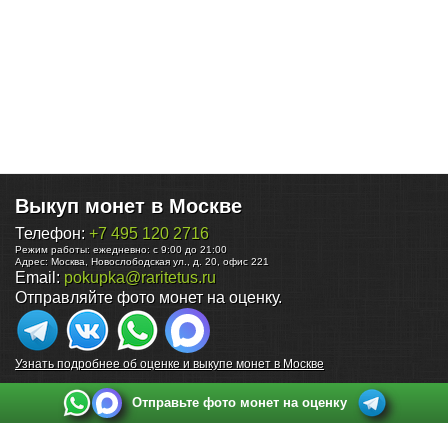
Выкуп монет в Москве
Телефон:
+7 495 120 2716
Режим работы:
ежедневно: с 9:00 до 21:00
Адрес:
Москва
,
Новослободская ул., д. 20, офис 221
Email:
pokupka@raritetus.ru
Отправляйте фото монет на оценку.
Узнать подробнее об оценке и выкупе монет в Москве
Отправьте фото монет на оценку
Выкуп монет в Санкт-Петербурге