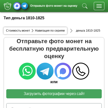
Отправьте фото монет на оценку
Toggl
navig
Тип деньга 1810-1825
Стоимость монет
Навигация по сериям
деньга 1810-1825
Отправьте фото монет на
бесплатную предварительную
оценку
или
Загрузить фотографии через сайт