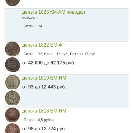
деньга 1823 КМ-АМ новодел
новодел
Биткин: R4
деньга 1822 ЕМ-ФГ
Биткин: R2; Ильин: 15 руб.; Петров: 15 руб.
от
42 000
до
62 175
руб.
деньга 1819 ЕМ-НМ
от
93
до
12 443
руб.
деньга 1818 ЕМ-НМ
Петров: 0,5 рубля
от
98
до
12 724
руб.