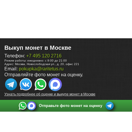
Выкуп монет в Москве
Телефон:
+7 495 120 2716
Режим работы:
ежедневно: с 9:00 до 21:00
Адрес:
Москва
,
Новослободская ул., д. 20, офис 221
Email:
pokupka@raritetus.ru
Отправляйте фото монет на оценку.
Узнать подробнее об оценке и выкупе монет в Москве
Отправьте фото монет на оценку
Выкуп монет в Санкт-Петербурге
Телефон:
+7 812 748 2349
Режим работы:
ежедневно: с 9:00 до 21:00
Адрес:
Санкт-Петербург
,
Ул. Садовая 38, ТД купца Яковлева, этаж 2, офис 211 (м.