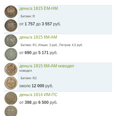
деньга 1815 ЕМ-НМ
Биткин: R
от
1 757
до
3 557
руб.
деньга 1815 КМ-АМ
Биткин: R1; Ильин: 3 руб.; Петров: 4,5 руб.
от
690
до
5 171
руб.
деньга 1815 КМ-АМ новодел
новодел
Биткин: R2
около
12 000
руб.
деньга 1814 ИМ-ПС
от
398
до
6 500
руб.