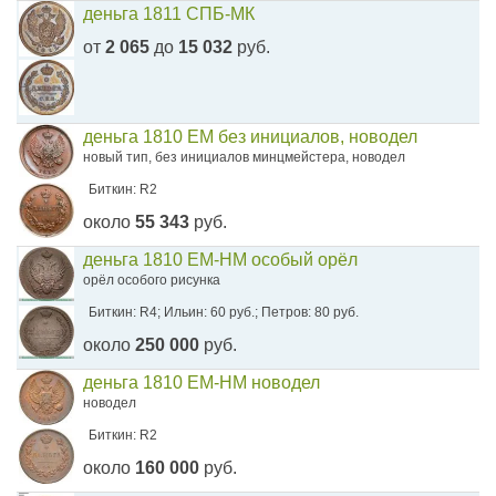
деньга 1811 СПБ-МК
от
2 065
до
15 032
руб.
деньга 1810 ЕМ без инициалов, новодел
новый тип, без инициалов минцмейстера, новодел
Биткин: R2
около
55 343
руб.
деньга 1810 ЕМ-НМ особый орёл
орёл особого рисунка
Биткин: R4; Ильин: 60 руб.; Петров: 80 руб.
около
250 000
руб.
деньга 1810 ЕМ-НМ новодел
новодел
Биткин: R2
около
160 000
руб.