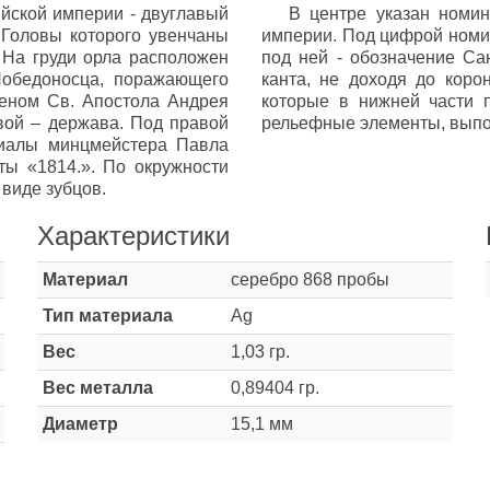
йской империи - двуглавый
В центре указан номи
Головы которого увенчаны
империи. Под цифрой номи
 На груди орла расположен
под ней - обозначение Сан
Победоносца, поражающего
канта, не доходя до коро
деном Св. Апостола Андрея
которые в нижней части 
евой – держава. Под правой
рельефные элементы, выпо
циалы минцмейстера Павла
ы «1814.». По окружности
виде зубцов.
Характеристики
Материал
серебро 868 пробы
Тип материала
Ag
Вес
1,03 гр.
Вес металла
0,89404 гр.
Диаметр
15,1 мм