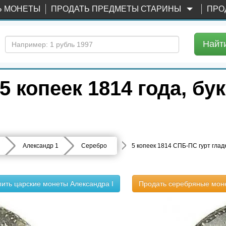
Ь МОНЕТЫ
ПРОДАТЬ ПРЕДМЕТЫ СТАРИНЫ
ПРО
Найт
 копеек 1814 года, бу
Александр 1
Серебро
5 копеек 1814 СПБ-ПС гурт глад
пить царские монеты Александра I
Продать серебряные мон