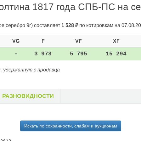
олтина 1817 года СПБ-ПС на сег
ое серебро 9г)
составляет
1 528
₽
по котировкам на 07.08.20
VG
F
VF
XF
-
3 973
5 795
15 294
, удержанную с продавца
РАЗНОВИДНОСТИ
Искать по сохранности, слабам и аукционам
давца