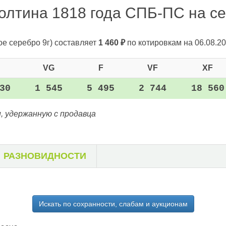
олтина 1818 года СПБ-ПС на сег
ое серебро 9г)
составляет
1 460
₽
по котировкам на 06.08.20
VG
F
VF
XF
30
1 545
5 495
2 744
18 560
, удержанную с продавца
РАЗНОВИДНОСТИ
Искать по сохранности, слабам и аукционам