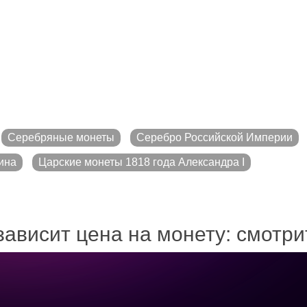
Серебряные монеты
Серебро Российской Империи
ина
Царские монеты 1818 года Александра I
зависит цена на монету: смотр