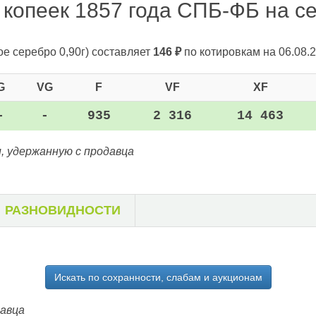
 копеек 1857 года СПБ-ФБ на се
ое серебро 0,90г)
составляет
146
₽
по котировкам на 06.08.2
G
VG
F
VF
XF
-
-
935
2 316
14 463
, удержанную с продавца
РАЗНОВИДНОСТИ
Искать по сохранности, слабам и аукционам
давца