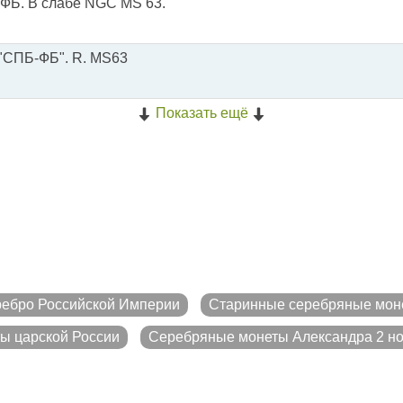
-ФБ. В слабе NGC MS 63.
 "СПБ-ФБ". R. MS63
Показать ещё
ебро Российской Империи
Старинные серебряные мон
ы царской России
Серебряные монеты Александра 2 но