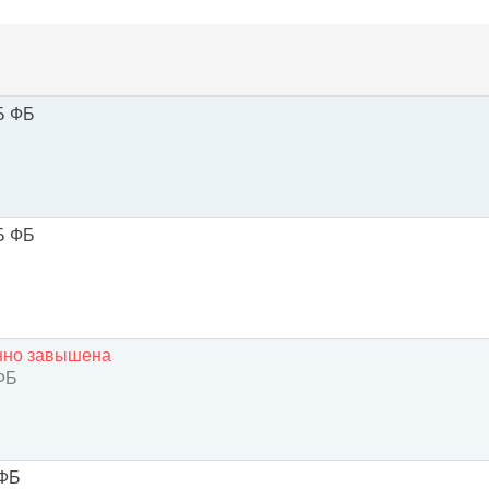
 ФБ
 ФБ
енно завышена
ФБ
-ФБ