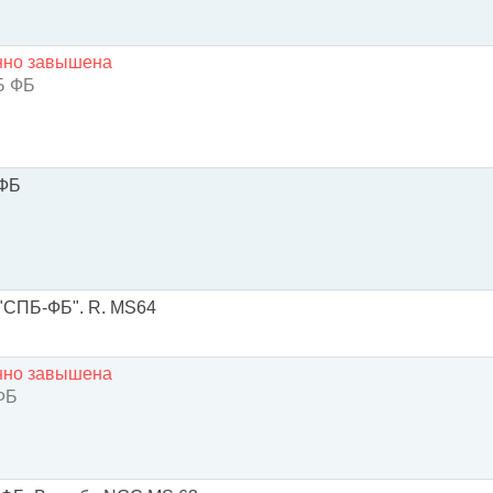
енно завышена
 ФБ
-ФБ
 "СПБ-ФБ". R. MS64
енно завышена
ФБ