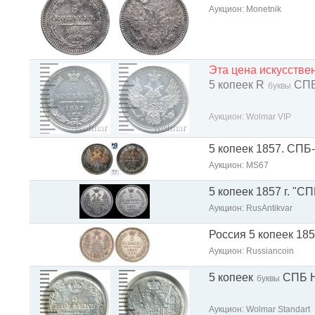
Аукцион: Monetnik
Эта цена искусств
5 копеек R
СПБ
буквы
Аукцион: Wolmar VIP
5 копеек 1857. СПБ
Аукцион: МS67
5 копеек 1857 г. "СП
Аукцион: RusAntikvar
Россия 5 копеек 185
Аукцион: Russiancoin
5 копеек
СПБ 
буквы
Аукцион: Wolmar Standart