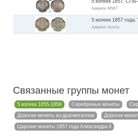
5 копеек 1857. СПБ
Аукцион: МS67
5 копеек 1857 года.
Аукцион: Aurora
Связанные группы монет
5 копеек 1855-1858
Серебряные монеты
Сер
Дорогие монеты из драгметаллов
Дорогие монет
Царские монеты 1857 года Александра II