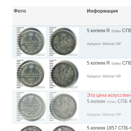
Фото
Информация
5 копеек R
СПБ
буквы
Аукцион: Wolmar VIP
5 копеек R
СПБ
буквы
Аукцион: Wolmar VIP
Эта цена искусств
5 копеек
СПБ 
буквы
Аукцион: Wolmar VIP
5 копеек 1857 СПБ