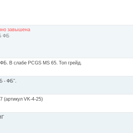
енно завышена
 ФБ
-ФБ. В слабе PCGS MS 65. Топ грейд.
Б - ФБ".
7 (артикул VK-4-25)
НГ