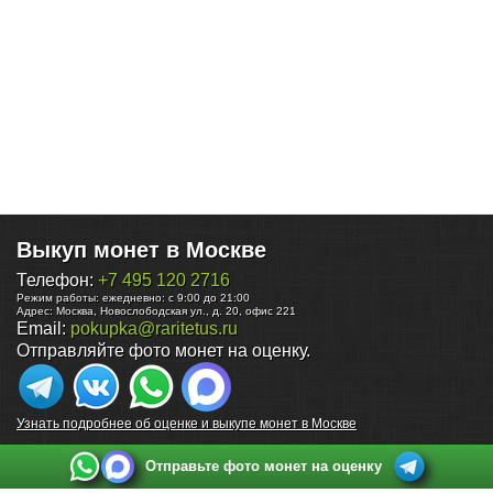
Выкуп монет в Москве
Телефон:
+7 495 120 2716
Режим работы:
ежедневно: с 9:00 до 21:00
Адрес:
Москва
,
Новослободская ул., д. 20, офис 221
Email:
pokupka@raritetus.ru
Отправляйте фото монет на оценку.
Узнать подробнее об оценке и выкупе монет в Москве
Отправьте фото монет на оценку
Выкуп монет в Санкт-Петербурге