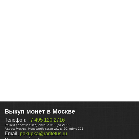
Выкуп монет в Москве
Телефон:
+7 495 120 2716
Режим работы:
ежедневно: с 9:00 до 21:00
Адрес:
Москва
,
Новослободская ул., д. 20, офис 221
Email:
pokupka@raritetus.ru