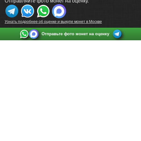
Отправляйте фото монет на оценку.
Узнать подробнее об оценке и выкупе монет в Москве
Отправьте фото монет на оценку
Выкуп монет в Санкт-Петербурге
Телефон:
+7 812 748 2349
Режим работы:
ежедневно: с 9:00 до 21:00
Адрес:
Санкт-Петербург
,
Ул. Садовая 38, ТД купца Яковлева, этаж 2, офис 211 (м.
Садовая, м. Спасская, м. Сенная Площадь)
Email:
spb@raritetus.ru
Выкуп монет в Нижнем Новгороде
Телефон:
+7 831 420-63-39
Режим работы:
ежедневно: с 9:00 до 21:00
Адрес:
Нижний Новгород
,
Площадь Максима Горького, дом 4/2, этаж 2, офис 8
Email:
nizhnij-novgorod@raritetus.ru
Выкуп монет в Новосибирске
Телефон:
+7 383 383 0921