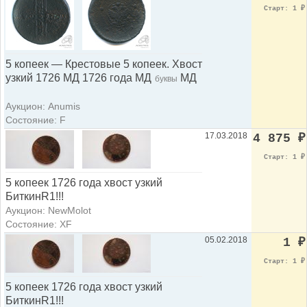
Старт: 1
₽
5 копеек — Крестовые 5 копеек. Хвост
узкий 1726 МД 1726 года МД
МД
буквы
Аукцион: Anumis
Состояние: F
17.03.2018
4 875
₽
Старт: 1
₽
5 копеек 1726 года хвост узкий
БиткинR1!!!
Аукцион: NewMolot
Состояние: XF
05.02.2018
1
₽
Старт: 1
₽
5 копеек 1726 года хвост узкий
БиткинR1!!!