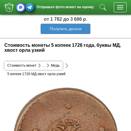
Отправьте фото монет на оценку
Toggl
navig
от 1 782
до 3 686 р.
Получить деньги
Стоимость монеты 5 копеек 1726 года, буквы МД,
хвост орла узкий
Стоимость монет
...
Медь
5 копеек 1726 МД хвост орла узкий