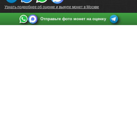
Узнать подробнее об оценке и выкупе монет в Москве
Отправьте фото монет на оценку
Выкуп монет в Санкт-Петербурге
Телефон:
+7 812 748 2349
Режим работы:
ежедневно: с 9:00 до 21:00
Адрес:
Санкт-Петербург
,
Ул. Садовая 38, ТД купца Яковлева, этаж 2, офис 211 (м.
Садовая, м. Спасская, м. Сенная Площадь)
Email:
spb@raritetus.ru
Выкуп монет в Нижнем Новгороде
Телефон:
+7 831 420-63-39
Режим работы:
ежедневно: с 9:00 до 21:00
Адрес:
Нижний Новгород
,
Площадь Максима Горького, дом 4/2, этаж 2, офис 8
Email:
nizhnij-novgorod@raritetus.ru
Выкуп монет в Новосибирске
Телефон:
+7 383 383 0921
Режим работы:
вТ-СБ: с 10:00 до 19:00
Адрес:
Новосибирск
,
Красный проспект 79 (БЦ Зелёные купола), офис 204 (м.
Гагаринская)
Email:
pokupka@raritetus.ru