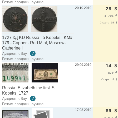
Режим продажи: аукцион
20.10.2019
28 $
1 791
₽
Старт: 10 $
1727 КД KD Russia - 5 Kopeks - KM#
179 - Copper - Red Mint, Moscow-
Catherine I
?
Аукцион: eBay
Режим продажи: аукцион
29.09.2019
14 $
870
₽
Старт: 5 $
Russia_Elizabeth the first_5
Kopeks_1727
?
Аукцион: eBay
Режим продажи: аукцион
17.08.2019
89 $