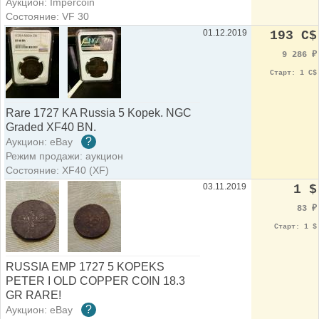
Аукцион: Impercoin
Состояние: VF 30
01.12.2019
193 C$
9 286
₽
Старт: 1 C$
Rare 1727 KA Russia 5 Kopek. NGC
Graded XF40 BN.
?
Аукцион: eBay
Режим продажи: аукцион
Состояние: XF40 (XF)
03.11.2019
1 $
83
₽
Старт: 1 $
RUSSIA EMP 1727 5 KOPEKS
PETER I OLD COPPER COIN 18.3
GR RARE!
?
Аукцион: eBay