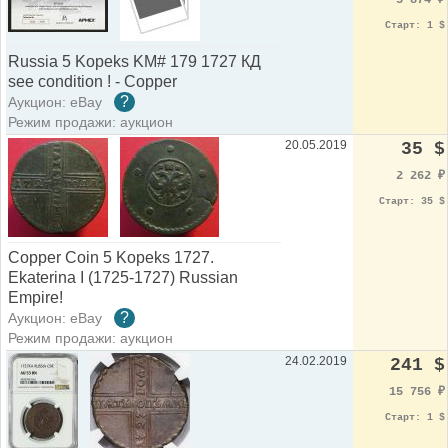
5 874
₽
Старт: 1 $
Russia 5 Kopeks KM# 179 1727 КД
see condition ! - Copper
?
Аукцион: eBay
Режим продажи: аукцион
20.05.2019
35 $
2 262
₽
Старт: 35 $
Copper Coin 5 Kopeks 1727.
Ekaterina I (1725-1727) Russian
Empire!
?
Аукцион: eBay
Режим продажи: аукцион
24.02.2019
241 $
15 756
₽
Старт: 1 $