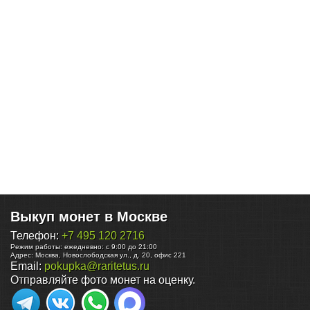
Выкуп монет в Москве
Телефон:
+7 495 120 2716
Режим работы:
ежедневно: с 9:00 до 21:00
Адрес:
Москва
,
Новослободская ул., д. 20, офис 221
Email:
pokupka@raritetus.ru
Отправляйте фото монет на оценку.