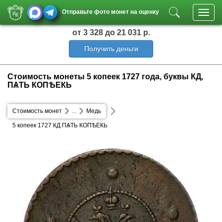
Отправьте фото монет на оценку
Toggl
navig
от 3 328
до 21 031 р.
Получить деньги
Стоимость монеты 5 копеек 1727 года, буквы КД,
ПѦТЬ КОПѢЕКЬ
Стоимость монет
...
Медь
5 копеек 1727 КД ПѦТЬ КОПѢЕКЬ