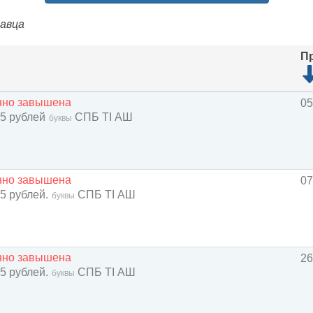
давца
П
енно завышена
05
 5 рублей
СПБ TI АШ
буквы
енно завышена
07
 5 рублей.
СПБ TI АШ
буквы
енно завышена
26
 5 рублей.
СПБ TI АШ
буквы