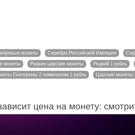
ебряные монеты
Серебро Российской Империи
Сер
е монеты
Редкие царские монеты
Редкий 1 рубль
неты Екатерины 2 номиналом 1 рубль
Царские монеты 1
зависит цена на монету: смотр