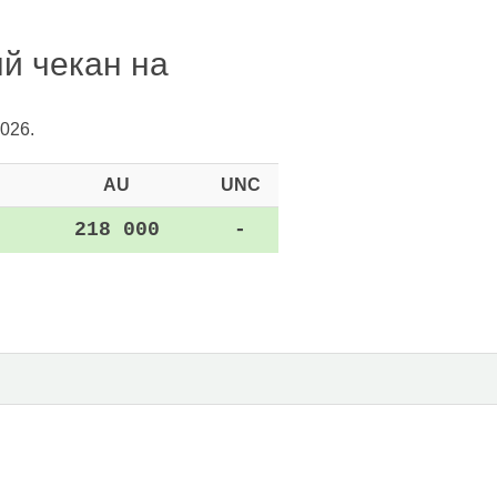
й чекан на
026.
AU
UNC
218 000
-