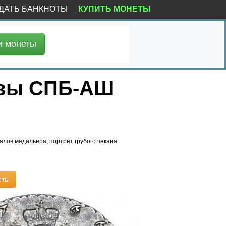
ДАТЬ БАНКНОТЫ
КУПИТЬ МОНЕТЫ
и
монеты
уквы СПБ-АШ
алов медальера, портрет грубого чекана
еты