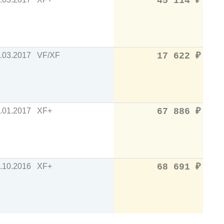
45 114
₽
.03.2017
VF/XF
17 622
₽
.01.2017
XF+
67 886
₽
.10.2016
XF+
68 691
₽