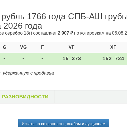
 рубль 1766 года СПБ-АШ грубы
а 2026 года
ое серебро 18г)
составляет
2 907
₽
по котировкам на 06.08.2
G
VG
F
VF
XF
-
-
-
15 373
152 724
, удержанную с продавца
РАЗНОВИДНОСТИ
Искать по сохранности, слабам и аукционам