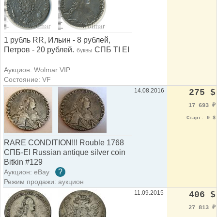
1 рубль RR, Ильин - 8 рублей,
Петров - 20 рублей.
СПБ TI ЕI
буквы
Аукцион: Wolmar VIP
Состояние: VF
14.08.2016
275 $
17 693
₽
Старт: 0 $
RARE CONDITION!!! Rouble 1768
СПБ-EI Russian antique silver coin
Bitkin #129
?
Аукцион: eBay
Режим продажи: аукцион
11.09.2015
406 $
27 813
₽