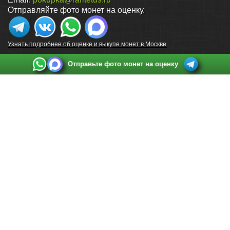
Отправляйте фото монет на оценку.
Узнать подробнее об оценке и выкупе монет в Москве
Отправьте фото монет на оценку
Выкуп монет в Санкт-Петербурге
Телефон:
+7 812 748 2349
Режим работы:
ежедневно: с 9:00 до 21:00
Адрес:
Санкт-Петербург
,
Ул. Садовая 38, ТД купца Яковлева, этаж 2, офис 211 (м.
Садовая, м. Спасская, м. Сенная Площадь)
Email:
spb@raritetus.ru
Выкуп монет в Нижнем Новгороде
Телефон:
+7 831 420-63-39
Режим работы:
ежедневно: с 9:00 до 21:00
Адрес:
Нижний Новгород
,
Площадь Максима Горького, дом 4/2, этаж 2, офис 8
Email:
nizhnij-novgorod@raritetus.ru
Выкуп монет в Новосибирске