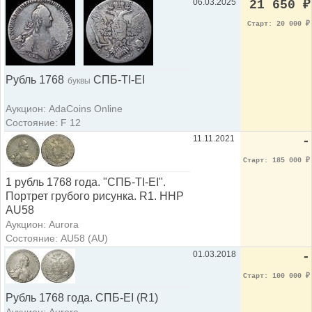
06.03.2025
21 650
₽
Старт: 20 000
₽
Рубль 1768
СПБ-ТI-EI
буквы
Аукцион: AdaCoins Online
Состояние: F 12
11.11.2021
-
Старт: 185 000
₽
1 рубль 1768 года. "СПБ-ТI-ЕI".
Портрет грубого рисунка. R1. ННР
AU58
Аукцион: Aurora
Состояние: AU58 (AU)
01.03.2018
-
Старт: 100 000
₽
Рубль 1768 года. СПБ-ЕI (R1)