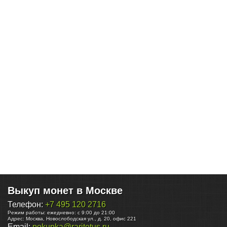
Выкуп монет в Москве
Телефон:
+7 495 120 2716
Режим работы:
ежедневно: с 9:00 до 21:00
Адрес:
Москва
,
Новослободская ул., д. 20, офис 221
Email:
pokupka@raritetus.ru