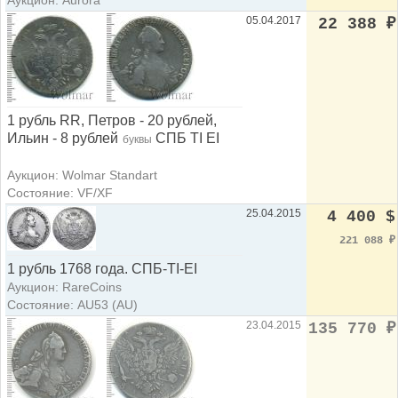
Аукцион: Aurora
05.04.2017
22 388
₽
1 рубль RR, Петров - 20 рублей,
Ильин - 8 рублей
СПБ ТI EI
буквы
Аукцион: Wolmar Standart
Состояние: VF/XF
25.04.2015
4 400 $
221 088
₽
1 рубль 1768 года. СПБ-ТI-ЕI
Аукцион: RareCoins
Состояние: AU53 (AU)
23.04.2015
135 770
₽