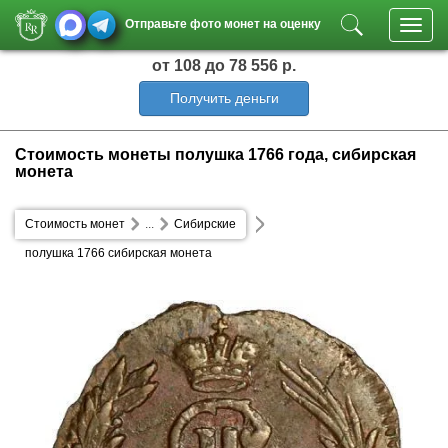
Отправьте фото монет на оценку
Toggl
navig
от 108
до 78 556 р.
Получить деньги
Стоимость монеты полушка 1766 года, сибирская
монета
Стоимость монет
...
Сибирские
полушка 1766 сибирская монета