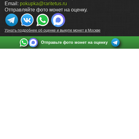
Email:
pokupka@raritetus.ru
Отправляйте фото монет на оценку.
Узнать подробнее об оценке и выкупе монет в Москве
Отправьте фото монет на оценку
Выкуп монет в Санкт-Петербурге
Телефон:
+7 812 748 2349
Режим работы:
ежедневно: с 9:00 до 21:00
Адрес:
Санкт-Петербург
,
Ул. Садовая 38, ТД купца Яковлева, этаж 2, офис 211 (м.
Садовая, м. Спасская, м. Сенная Площадь)
Email:
spb@raritetus.ru
Выкуп монет в Нижнем Новгороде
Телефон:
+7 831 420-63-39
Режим работы:
ежедневно: с 9:00 до 21:00
Адрес:
Нижний Новгород
,
Площадь Максима Горького, дом 4/2, этаж 2, офис 8
Email:
nizhnij-novgorod@raritetus.ru
Выкуп монет в Новосибирске