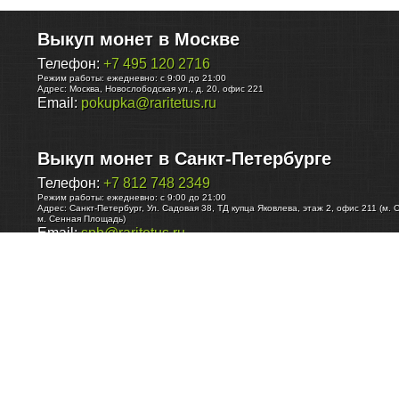
Выкуп монет в Москве
Телефон:
+7 495 120 2716
Режим работы:
ежедневно: с 9:00 до 21:00
Адрес:
Москва
,
Новослободская ул., д. 20, офис 221
Email:
pokupka@raritetus.ru
Выкуп монет в Санкт-Петербурге
Телефон:
+7 812 748 2349
Режим работы:
ежедневно: с 9:00 до 21:00
Адрес:
Санкт-Петербург
,
Ул. Садовая 38, ТД купца Яковлева, этаж 2, офис 211 (м. 
м. Сенная Площадь)
Email:
spb@raritetus.ru
Выкуп монет в Нижнем Новгороде
Телефон:
+7 831 420-63-39
Режим работы:
ежедневно: с 9:00 до 21:00
Адрес:
Нижний Новгород
,
Площадь Максима Горького, дом 4/2, этаж 2, офис 8
Email:
nizhnij-novgorod@raritetus.ru