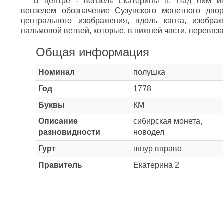
В центре - вензель Екатерины II. Над ним и
вензелем обозначение Сузунского монетного дво
центрального изображения, вдоль канта, изобр
пальмовой ветвей, которые, в нижней части, перевяза
Общая информация
Номинал
полушка
Год
1778
Буквы
КМ
Описание
сибирская монета,
разновидности
новодел
Гурт
шнур вправо
Правитель
Екатерина 2