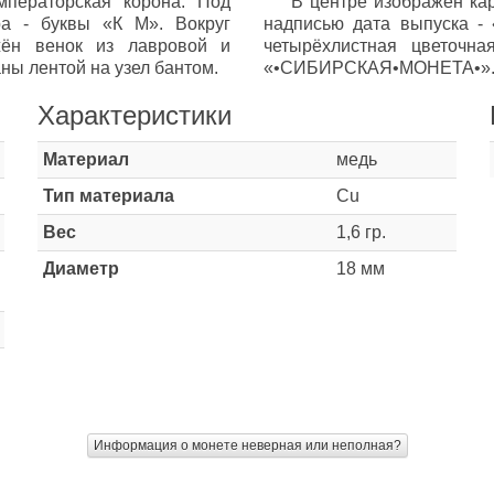
мператорская корона. Под
В центре изображен ка
ра - буквы «К М». Вокруг
надписью дата выпуска - 
ажён венок из лавровой и
четырёхлистная цветочна
ны лентой на узел бантом.
«•СИБИРСКАЯ•МОНЕТА•»
Характеристики
Материал
медь
Тип материала
Cu
Вес
1,6 гр.
Диаметр
18 мм
Информация о монете неверная или неполная?