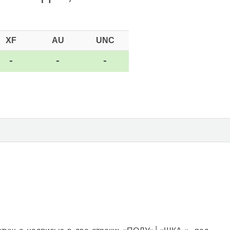
XF
AU
UNC
-
-
-