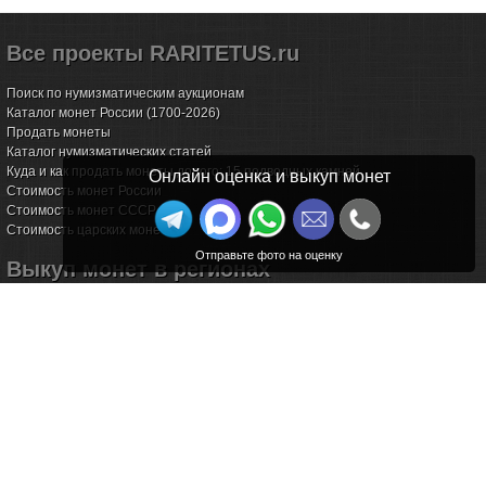
Все проекты RARITETUS.ru
Поиск по нумизматическим аукционам
Каталог монет России (1700-2026)
Продать монеты
Каталог нумизматических статей
Куда и как продать монеты дорого: 15 подводных камней
Онлайн оценка и выкуп монет
Стоимость монет России
Стоимость монет СССР
Стоимость царских монет
Выкуп монет в регионах
Волгоград
Воронеж
Екатеринбург
Иркутск
Казань
Калининград
Калуга
Красноярск
Курск
Новороссийск