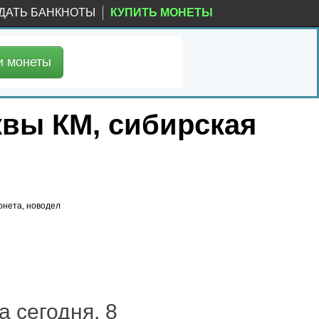
ДАТЬ БАНКНОТЫ
КУПИТЬ МОНЕТЫ
и
монеты
квы КМ, сибирская
онета, новодел
 сегодня, 8