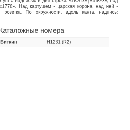
ртуш с надписью в две строки: «ПОЛУ»│«ШКА•», под
«1778». Над картушем - царская корона, над ней -
я розетка. По окружности, вдоль канта, надпись:
.
Каталожные номера
Биткин
Н1231 (R2)