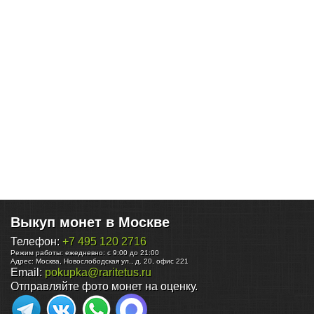
Выкуп монет в Москве
Телефон:
+7 495 120 2716
Режим работы:
ежедневно: с 9:00 до 21:00
Адрес:
Москва
,
Новослободская ул., д. 20, офис 221
Email:
pokupka@raritetus.ru
Отправляйте фото монет на оценку.