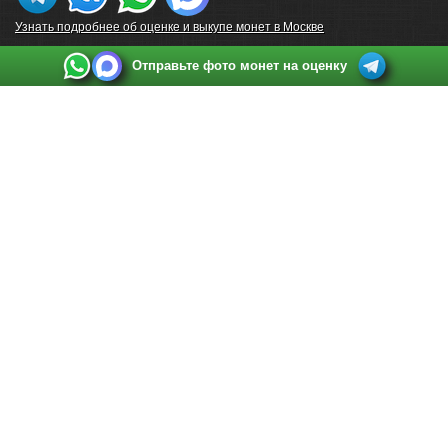
Узнать подробнее об оценке и выкупе монет в Москве
Отправьте фото монет на оценку
Выкуп монет в Санкт-Петербурге
Телефон:
+7 812 748 2349
Режим работы:
ежедневно: с 9:00 до 21:00
Адрес:
Санкт-Петербург
,
Ул. Садовая 38, ТД купца Яковлева, этаж 2, офис 211 (м.
Садовая, м. Спасская, м. Сенная Площадь)
Email:
spb@raritetus.ru
Выкуп монет в Нижнем Новгороде
Телефон:
+7 831 420-63-39
Режим работы:
ежедневно: с 9:00 до 21:00
Адрес:
Нижний Новгород
,
Площадь Максима Горького, дом 4/2, этаж 2, офис 8
Email:
nizhnij-novgorod@raritetus.ru
Выкуп монет в Новосибирске
Телефон:
+7 383 383 0921
Режим работы:
вТ-СБ: с 10:00 до 19:00
Адрес:
Новосибирск
,
Красный проспект 79 (БЦ Зелёные купола), офис 204 (м.
Гагаринская)