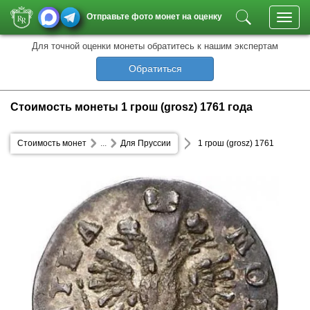
Отправьте фото монет на оценку
Toggl
navig
Для точной оценки монеты обратитесь к нашим экспертам
Обратиться
Стоимость монеты 1 грош (grosz) 1761 года
Стоимость монет
...
Для Пруссии
1 грош (grosz) 1761