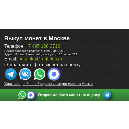
Выкуп монет в Москве
Телефон:
+7 495 120 2716
Режим работы:
ежедневно: с 9:00 до 21:00
Адрес:
Москва
,
Новослободская ул., д. 20, офис 221
Email:
pokupka@raritetus.ru
Отправляйте фото монет на оценку.
Узнать подробнее об оценке и выкупе монет в Москве
Отправьте фото монет на оценку
Выкуп монет в Санкт-Петербурге
Телефон:
+7 812 748 2349
Режим работы:
ежедневно: с 9:00 до 21:00
Адрес:
Санкт-Петербург
,
Ул. Садовая 38, ТД купца Яковлева, этаж 2, офис 211 (м.
Садовая, м. Спасская, м. Сенная Площадь)
Email:
spb@raritetus.ru