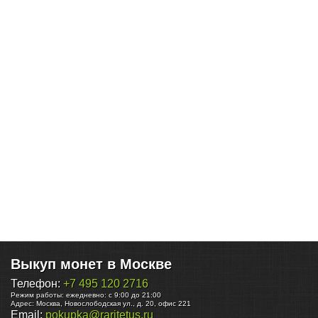
Выкуп монет в Москве
Телефон:
+7 495 120 2716
Режим работы:
ежедневно: с 9:00 до 21:00
Адрес:
Москва
,
Новослободская ул., д. 20, офис 221
Email:
pokupka@raritetus.ru