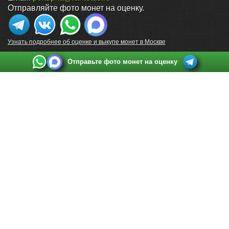
Отправляйте фото монет на оценку.
Узнать подробнее об оценке и выкупе монет в Москве
Отправьте фото монет на оценку
Выкуп монет в Санкт-Петербурге
Телефон:
+7 812 748 2349
Режим работы:
ежедневно: с 9:00 до 21:00
Адрес:
Санкт-Петербург
,
Ул. Садовая 38, ТД купца Яковлева, этаж 2, офис 211 (м.
Садовая, м. Спасская, м. Сенная Площадь)
Email:
spb@raritetus.ru
Выкуп монет в Нижнем Новгороде
Телефон:
+7 831 420-63-39
Режим работы:
ежедневно: с 9:00 до 21:00
Адрес:
Нижний Новгород
,
Площадь Максима Горького, дом 4/2, этаж 2, офис 8
Email:
nizhnij-novgorod@raritetus.ru
Выкуп монет в Новосибирске