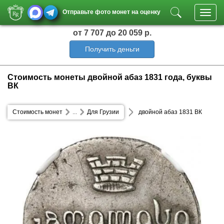
Отправьте фото монет на оценку
Toggl
navig
от 7 707
до 20 059 р.
Получить деньги
Стоимость монеты двойной абаз 1831 года, буквы
ВК
Стоимость монет
...
Для Грузии
двойной абаз 1831 ВК