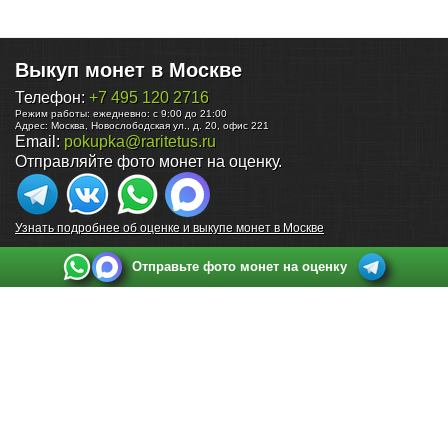
Выкуп монет в Москве
Телефон:
+7 495 120 2716
Режим работы:
ежедневно: с 9:00 до 21:00
Адрес:
Москва
,
Новослободская ул., д. 20, офис 221
Email:
pokupka@raritetus.ru
Отправляйте фото монет на оценку.
Узнать подробнее об оценке и выкупе монет в Москве
Отправьте фото монет на оценку
Выкуп монет в Санкт-Петербурге
Телефон:
+7 812 748 2349
Режим работы:
ежедневно: с 9:00 до 21:00
Адрес:
Санкт-Петербург
,
Ул. Садовая 38, ТД купца Яковлева, этаж 2, офис 211 (м.
Садовая, м. Спасская, м. Сенная Площадь)
Email:
spb@raritetus.ru
Выкуп монет в Нижнем Новгороде