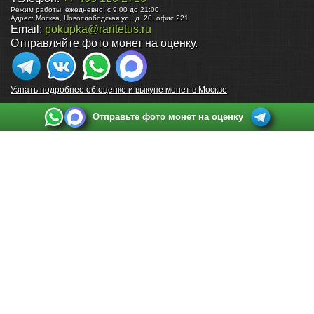
Режим работы:
ежедневно: с 9:00 до 21:00
Адрес:
Москва
,
Новослободская ул., д. 20, офис 221
Email:
pokupka@raritetus.ru
Отправляйте фото монет на оценку.
Узнать подробнее об оценке и выкупе монет в Москве
Отправьте фото монет на оценку
Выкуп монет в Санкт-Петербурге
Телефон:
+7 812 748 2349
Режим работы:
ежедневно: с 9:00 до 21:00
Адрес:
Санкт-Петербург
,
Ул. Садовая 38, ТД купца Яковлева, этаж 2, офис 211 (м.
Садовая, м. Спасская, м. Сенная Площадь)
Email:
spb@raritetus.ru
Выкуп монет в Нижнем Новгороде
Телефон:
+7 831 420-63-39
Режим работы:
ежедневно: с 9:00 до 21:00
Адрес:
Нижний Новгород
,
Площадь Максима Горького, дом 4/2, этаж 2, офис 8
Email:
nizhnij-novgorod@raritetus.ru