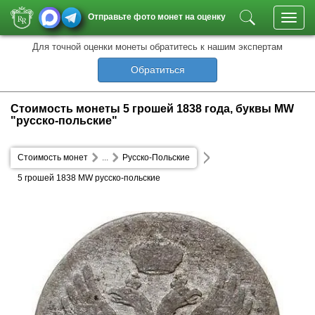
Отправьте фото монет на оценку
Toggl
navig
Для точной оценки монеты обратитесь к нашим экспертам
Обратиться
Стоимость монеты 5 грошей 1838 года, буквы MW
"русско-польские"
Стоимость монет
...
Русско-Польские
5 грошей 1838 MW русско-польские