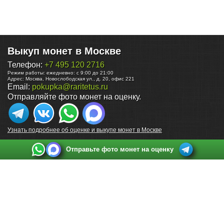
Выкуп монет в Москве
Телефон:
+7 495 120 2716
Режим работы:
ежедневно: с 9:00 до 21:00
Адрес:
Москва
,
Новослободская ул., д. 20, офис 221
Email:
pokupka@raritetus.ru
Отправляйте фото монет на оценку.
Узнать подробнее об оценке и выкупе монет в Москве
Отправьте фото монет на оценку
Выкуп монет в Санкт-Петербурге
Телефон:
+7 812 748 2349
Режим работы:
ежедневно: с 9:00 до 21:00
Адрес:
Санкт-Петербург
,
Ул. Садовая 38, ТД купца Яковлева, этаж 2, офис 211 (м.
Садовая, м. Спасская, м. Сенная Площадь)
Email:
spb@raritetus.ru