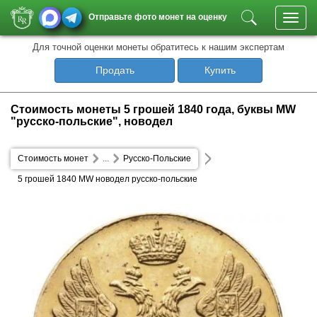
Отправьте фото монет на оценку
Toggl
navig
Для точной оценки монеты обратитесь к нашим экспертам
Продать
Купить
Стоимость монеты 5 грошей 1840 года, буквы MW
"русско-польские", новодел
Стоимость монет
...
Русско-Польские
5 грошей 1840 MW новодел русско-польские