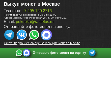
Выкуп монет в Москве
Телефон:
+7 495 120 2716
Режим работы:
ежедневно: с 9:00 до 21:00
Адрес:
Москва
,
Новослободская ул., д. 20, офис 221
Email:
pokupka@raritetus.ru
Отправляйте фото монет на оценку.
Узнать подробнее об оценке и выкупе монет в Москве
Отправьте фото монет на оценку
Выкуп монет в Санкт-Петербурге
Телефон:
+7 812 748 2349
Режим работы:
ежедневно: с 9:00 до 21:00
Адрес:
Санкт-Петербург
,
Ул. Садовая 38, ТД купца Яковлева, этаж 2, офис 211 (м.
Садовая, м. Спасская, м. Сенная Площадь)
Email:
spb@raritetus.ru
Выкуп монет в Нижнем Новгороде
Телефон:
+7 831 420-63-39
Режим работы:
ежедневно: с 9:00 до 21:00
Адрес:
Нижний Новгород
,
Площадь Максима Горького, дом 4/2, этаж 2, офис 8