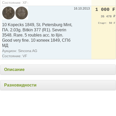
Состояние: XF-
16.10.2013
1 000 ₣
35 478
₽
Старт: 50 ₣
10 Kopecks 1849, St. Petersburg Mint,
ПA. 2.03g. Bitkin 377 (R1). Severin
3548. Rare. 5 roubles acc. to Iljin.
Good very fine. 10 копеек 1849, СПб
МД
Аукцион: Sincona AG
Состояние: VF
Описание
Разновидности