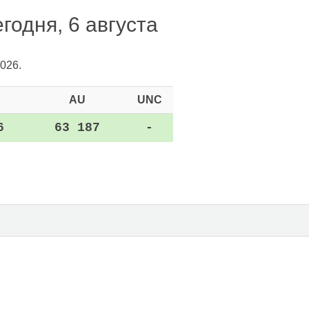
годня, 6 августа
026.
AU
UNC
6
63 187
-