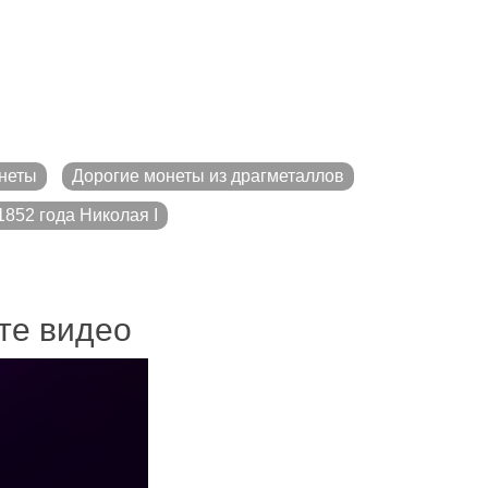
неты
Дорогие монеты из драгметаллов
852 года Николая I
ите видео