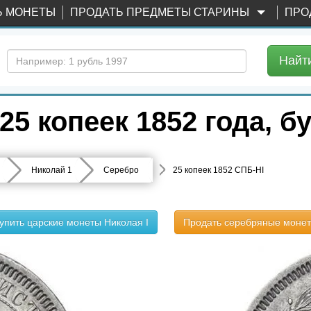
Ь МОНЕТЫ
ПРОДАТЬ ПРЕДМЕТЫ СТАРИНЫ
ПРО
Найт
5 копеек 1852 года, б
Николай 1
Серебро
25 копеек 1852 СПБ-HI
упить царские монеты Николая I
Продать серебряные моне