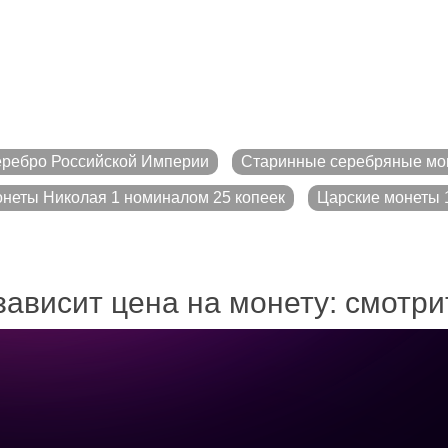
ребро Российской Империи
Старинные серебряные мо
неты Николая 1 номиналом 25 копеек
Царские монеты 1
зависит цена на монету: смотр