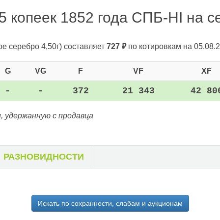
 копеек 1852 года СПБ-HI на се
ое серебро 4,50г)
составляет
727
₽
по котировкам на 05.08.2
G
VG
F
VF
XF
-
-
372
21 343
42 80
, удержанную с продавца
РАЗНОВИДНОСТИ
Искать по сохранности, слабам и аукционам