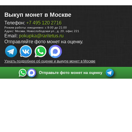
Выкуп монет в Москве
Телефон:
+7 495 120 2716
Режим работы:
ежедневно: с 9:00 до 21:00
Адрес:
Москва
,
Новослободская ул., д. 20, офис 221
Email:
pokupka@raritetus.ru
Отправляйте фото монет на оценку.
Узнать подробнее об оценке и выкупе монет в Москве
Отправьте фото монет на оценку
Выкуп монет в Санкт-Петербурге
Телефон:
+7 812 748 2349
Режим работы:
ежедневно: с 9:00 до 21:00
Адрес:
Санкт-Петербург
,
Ул. Садовая 38, ТД купца Яковлева, этаж 2, офис 211 (м.
Садовая, м. Спасская, м. Сенная Площадь)
Email:
spb@raritetus.ru
Выкуп монет в Нижнем Новгороде
Телефон:
+7 831 420-63-39