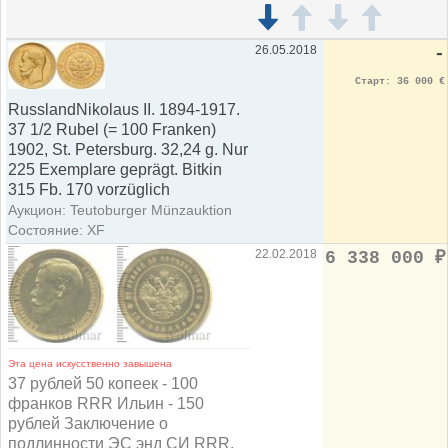
26.05.2018
-
Старт: 36 000 €
RusslandNikolaus II. 1894-1917.
37 1/2 Rubel (= 100 Franken)
1902, St. Petersburg. 32,24 g. Nur
225 Exemplare geprägt. Bitkin
315 Fb. 170 vorzüglich
Аукцион: Teutoburger Münzauktion
Состояние: XF
22.02.2018
6 338 000
₽
Эта цена искусственно завышена
37 рублей 50 копеек - 100
франков RRR Ильин - 150
рублей Заключение о
подлинности ЭС энд СИ RRR.