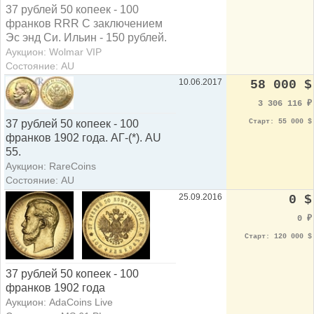
37 рублей 50 копеек - 100
франков RRR C заключением
Эс энд Си. Ильин - 150 рублей.
Аукцион: Wolmar VIP
Состояние: AU
10.06.2017
58 000 $
3 306 116
₽
Старт: 55 000 $
37 рублей 50 копеек - 100
франков 1902 года. АГ-(*). AU
55.
Аукцион: RareCoins
Состояние: AU
25.09.2016
0 $
0
₽
Старт: 120 000 $
37 рублей 50 копеек - 100
франков 1902 года
Аукцион: AdaCoins Live