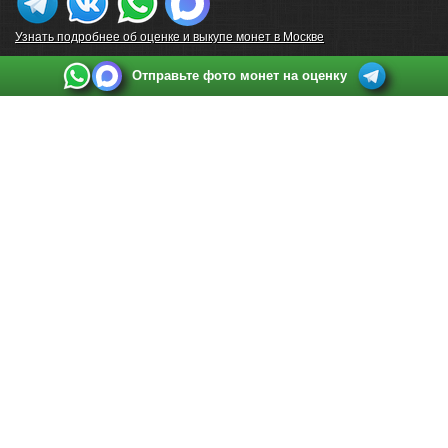
Узнать подробнее об оценке и выкупе монет в Москве
Отправьте фото монет на оценку
Выкуп монет в Санкт-Петербурге
Телефон:
+7 812 748 2349
Режим работы:
ежедневно: с 9:00 до 21:00
Адрес:
Санкт-Петербург
,
Ул. Садовая 38, ТД купца Яковлева, этаж 2, офис 211 (м.
Садовая, м. Спасская, м. Сенная Площадь)
Email:
spb@raritetus.ru
Выкуп монет в Нижнем Новгороде
Телефон:
+7 831 420-63-39
Режим работы:
ежедневно: с 9:00 до 21:00
Адрес:
Нижний Новгород
,
Площадь Максима Горького, дом 4/2, этаж 2, офис 8
Email:
nizhnij-novgorod@raritetus.ru
Выкуп монет в Новосибирске
Телефон:
+7 383 383 0921
Режим работы:
вТ-СБ: с 10:00 до 19:00
Адрес:
Новосибирск
,
Красный проспект 79 (БЦ Зелёные купола), офис 204 (м.
Гагаринская)