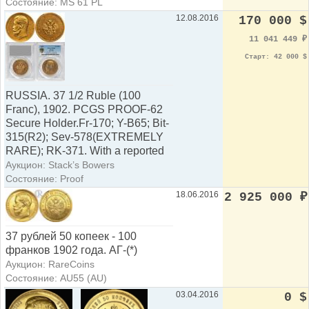
Состояние: MS 61 PL
12.08.2016
170 000 $
11 041 449
₽
Старт: 42 000 $
RUSSIA. 37 1/2 Ruble (100
Franc), 1902. PCGS PROOF-62
Secure Holder.Fr-170; Y-B65; Bit-
315(R2); Sev-578(EXTREMELY
RARE); RK-371. With a reported
Аукцион: Stack’s Bowers
Состояние: Proof
18.06.2016
2 925 000
₽
37 рублей 50 копеек - 100
франков 1902 года. АГ-(*)
Аукцион: RareCoins
Состояние: AU55 (AU)
03.04.2016
0 $