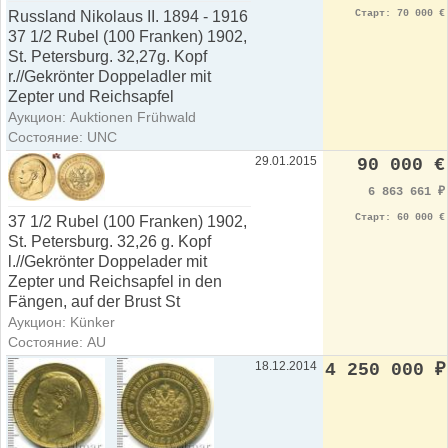
Старт: 70 000 €
Russland Nikolaus II. 1894 - 1916
37 1/2 Rubel (100 Franken) 1902,
St. Petersburg. 32,27g. Kopf
r.//Gekrönter Doppeladler mit
Zepter und Reichsapfel
Аукцион: Auktionen Frühwald
Состояние: UNC
29.01.2015
90 000 €
6 863 661
₽
Старт: 60 000 €
37 1/2 Rubel (100 Franken) 1902,
St. Petersburg. 32,26 g. Kopf
l.//Gekrönter Doppelader mit
Zepter und Reichsapfel in den
Fängen, auf der Brust St
Аукцион: Künker
Состояние: AU
18.12.2014
4 250 000
₽