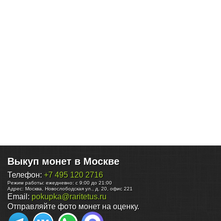
Выкуп монет в Москве
Телефон:
+7 495 120 2716
Режим работы:
ежедневно: с 9:00 до 21:00
Адрес:
Москва
,
Новослободская ул., д. 20, офис 221
Email:
pokupka@raritetus.ru
Отправляйте фото монет на оценку.