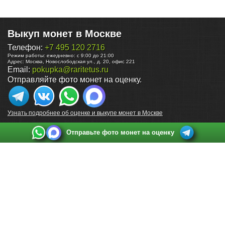
Выкуп монет в Москве
Телефон:
+7 495 120 2716
Режим работы:
ежедневно: с 9:00 до 21:00
Адрес:
Москва
,
Новослободская ул., д. 20, офис 221
Email:
pokupka@raritetus.ru
Отправляйте фото монет на оценку.
Узнать подробнее об оценке и выкупе монет в Москве
Отправьте фото монет на оценку
Выкуп монет в Санкт-Петербурге
Телефон:
+7 812 748 2349
Режим работы:
ежедневно: с 9:00 до 21:00
Адрес:
Санкт-Петербург
,
Ул. Садовая 38, ТД купца Яковлева, этаж 2, офис 211 (м.
Садовая, м. Спасская, м. Сенная Площадь)
Email:
spb@raritetus.ru
Выкуп монет в Нижнем Новгороде