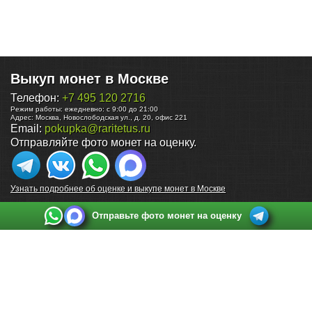
Выкуп монет в Москве
Телефон:
+7 495 120 2716
Режим работы:
ежедневно: с 9:00 до 21:00
Адрес:
Москва
,
Новослободская ул., д. 20, офис 221
Email:
pokupka@raritetus.ru
Отправляйте фото монет на оценку.
Узнать подробнее об оценке и выкупе монет в Москве
Отправьте фото монет на оценку
Выкуп монет в Санкт-Петербурге
Телефон:
+7 812 748 2349
Режим работы:
ежедневно: с 9:00 до 21:00
Адрес:
Санкт-Петербург
,
Ул. Садовая 38, ТД купца Яковлева, этаж 2, офис 211 (м.
Садовая, м. Спасская, м. Сенная Площадь)
Email:
spb@raritetus.ru