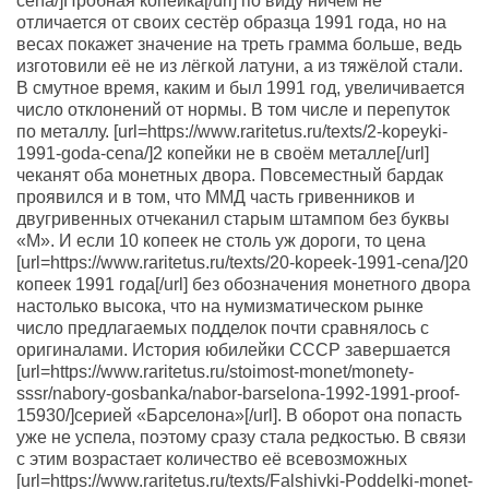
cena/]Пробная копейка[/url] по виду ничем не
отличается от своих сестёр образца 1991 года, но на
весах покажет значение на треть грамма больше, ведь
изготовили её не из лёгкой латуни, а из тяжёлой стали.
В смутное время, каким и был 1991 год, увеличивается
число отклонений от нормы. В том числе и перепуток
по металлу. [url=https://www.raritetus.ru/texts/2-kopeyki-
1991-goda-cena/]2 копейки не в своём металле[/url]
чеканят оба монетных двора. Повсеместный бардак
проявился и в том, что ММД часть гривенников и
двугривенных отчеканил старым штампом без буквы
«М». И если 10 копеек не столь уж дороги, то цена
[url=https://www.raritetus.ru/texts/20-kopeek-1991-cena/]20
копеек 1991 года[/url] без обозначения монетного двора
настолько высока, что на нумизматическом рынке
число предлагаемых подделок почти сравнялось с
оригиналами. История юбилейки СССР завершается
[url=https://www.raritetus.ru/stoimost-monet/monety-
sssr/nabory-gosbanka/nabor-barselona-1992-1991-proof-
15930/]серией «Барселона»[/url]. В оборот она попасть
уже не успела, поэтому сразу стала редкостью. В связи
с этим возрастает количество её всевозможных
[url=https://www.raritetus.ru/texts/Falshivki-Poddelki-monet-