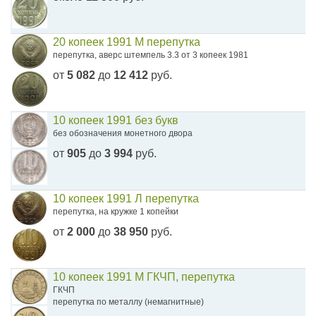
20 копеек 1991 М перепутка
перепутка, аверс штемпель 3.3 от 3 копеек 1981
от
5 082
до
12 412
руб.
10 копеек 1991 без букв
без обозначения монетного двора
от
905
до
3 994
руб.
10 копеек 1991 Л перепутка
перепутка, на кружке 1 копейки
от
2 000
до
38 950
руб.
10 копеек 1991 М ГКЧП, перепутка
ГКЧП
перепутка по металлу (немагнитные)