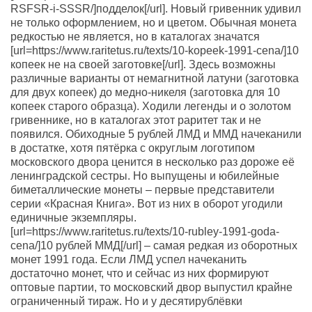
RSFSR-i-SSSR/]подделок[/url]. Новый гривенник удивил
не только оформлением, но и цветом. Обычная монета
редкостью не является, но в каталогах значатся
[url=https://www.raritetus.ru/texts/10-kopeek-1991-cena/]10
копеек не на своей заготовке[/url]. Здесь возможны
различные варианты от немагнитной латуни (заготовка
для двух копеек) до медно-никеля (заготовка для 10
копеек старого образца). Ходили легенды и о золотом
гривеннике, но в каталогах этот раритет так и не
появился. Обиходные 5 рублей ЛМД и ММД начеканили
в достатке, хотя пятёрка с округлым логотипом
московского двора ценится в несколько раз дороже её
ленинградской сестры. Но выпущены и юбилейные
биметаллические монеты – первые представители
серии «Красная Книга». Вот из них в оборот угодили
единичные экземпляры.
[url=https://www.raritetus.ru/texts/10-rubley-1991-goda-
cena/]10 рублей ММД[/url] – самая редкая из оборотных
монет 1991 года. Если ЛМД успел начеканить
достаточно монет, что и сейчас из них формируют
оптовые партии, то московский двор выпустил крайне
ограниченный тираж. Но и у десятирублёвки