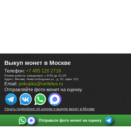
Выкуп монет в Москве
Телефон:
+7 495 120 2716
Режим работы:
ежедневно: с 9:00 до 21:00
Адрес:
Москва
,
Новослободская ул., д. 20, офис 221
Email:
pokupka@raritetus.ru
Отправляйте фото монет на оценку.
Узнать подробнее об оценке и выкупе монет в Москве
Отправьте фото монет на оценку
Выкуп монет в Санкт-Петербурге