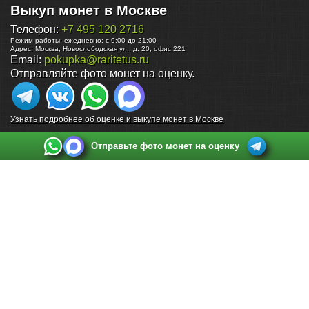
Выкуп монет в Москве
Телефон:
+7 495 120 2716
Режим работы:
ежедневно: с 9:00 до 21:00
Адрес:
Москва
,
Новослободская ул., д. 20, офис 221
Email:
pokupka@raritetus.ru
Отправляйте фото монет на оценку.
Узнать подробнее об оценке и выкупе монет в Москве
Отправьте фото монет на оценку
Выкуп монет в Санкт-Петербурге
Телефон:
+7 812 748 2349
Режим работы:
ежедневно: с 9:00 до 21:00
Адрес:
Санкт-Петербург
,
Ул. Садовая 38, ТД купца Яковлева, этаж 2, офис 211 (м.
Садовая, м. Спасская, м. Сенная Площадь)
Email:
spb@raritetus.ru
Выкуп монет в Нижнем Новгороде
Телефон:
+7 831 420-63-39
Режим работы:
ежедневно: с 9:00 до 21:00
Адрес:
Нижний Новгород
,
Площадь Максима Горького, дом 4/2, этаж 2, офис 8