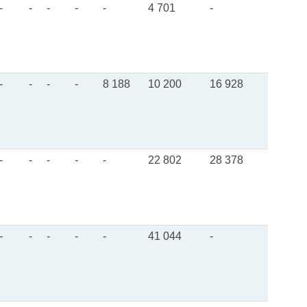
-
-
-
-
-
4 701
-
-
-
-
-
8 188
10 200
16 928
-
-
-
-
-
22 802
28 378
-
-
-
-
-
41 044
-