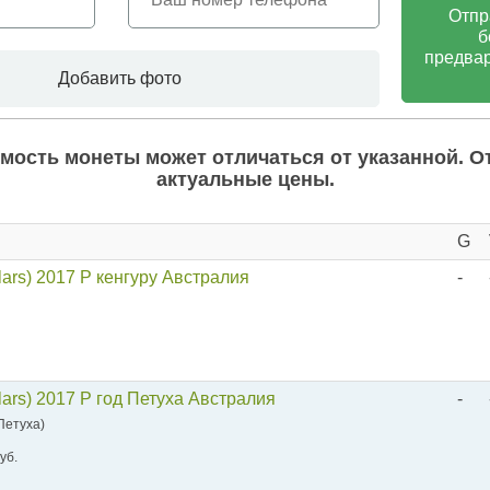
Отпр
б
предвар
Добавить фото
мость монеты может отличаться от указанной. О
актуальные цены.
G
lars) 2017 P кенгуру Австралия
-
lars) 2017 P год Петуха Австралия
-
 Петуха)
уб.