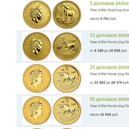
5 долларов (dolla
Year of the Goat (год Ко
около
4 701
руб.
15 долларов (doll
Year of the Horse (год 
от
8 188
до
16 928
руб.
25 долларов (doll
Year of the Horse (год 
от
22 802
до
28 378
руб
50 долларов (doll
Year of the Horse (год 
около
41 044
руб.