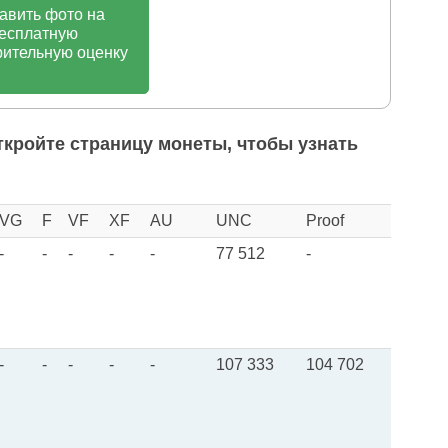
авить фото на
есплатную
ительную оценку
ткройте страницу монеты, чтобы узнать
VG
F
VF
XF
AU
UNC
Proof
-
-
-
-
-
77 512
-
-
-
-
-
-
107 333
104 702