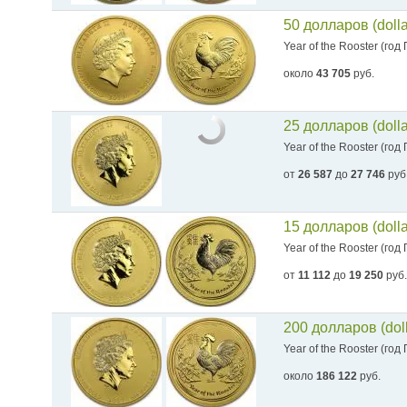
50 долларов (doll
Year of the Rooster (год
около
43 705
руб.
25 долларов (doll
Year of the Rooster (год
от
26 587
до
27 746
руб
15 долларов (doll
Year of the Rooster (год
от
11 112
до
19 250
руб.
200 долларов (dol
Year of the Rooster (год
около
186 122
руб.