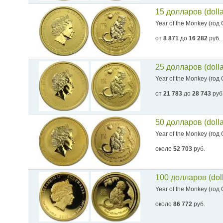
15 долларов (doll
Year of the Monkey (год
от
8 871
до
16 282
руб.
25 долларов (doll
Year of the Monkey (год
от
21 783
до
28 743
руб
50 долларов (doll
Year of the Monkey (год
около
52 703
руб.
100 долларов (dol
Year of the Monkey (год
около
86 772
руб.