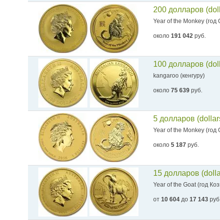
200 долларов (dol
Year of the Monkey (год
около
191 042
руб.
100 долларов (dol
kangaroo (кенгуру)
около
75 639
руб.
5 долларов (dolla
Year of the Monkey (год
около
5 187
руб.
15 долларов (doll
Year of the Goat (год Ко
от
10 604
до
17 143
руб