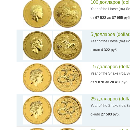
100 долларов (dol
Year of the Horse (год 
от
67 522
до
87 955
руб
5 долларов (dolla
Year of the Horse (год 
около
4 322
руб.
15 долларов (doll
Year of the Snake (год З
от
9 878
до
20 411
руб.
25 долларов (doll
Year of the Snake (год З
около
27 593
руб.