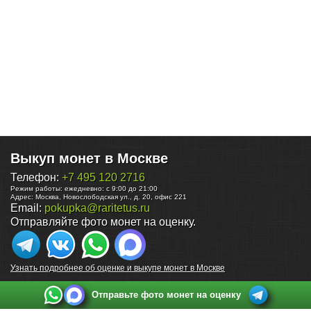
Выкуп монет в Москве
Телефон:
+7 495 120 2716
Режим работы:
ежедневно: с 9:00 до 21:00
Адрес:
Москва
,
Новослободская ул., д. 20, офис 221
Email:
pokupka@raritetus.ru
Отправляйте фото монет на оценку.
Узнать подробнее об оценке и выкупе монет в Москве
Отправьте фото монет на оценку
Выкуп монет в Санкт-Петербурге