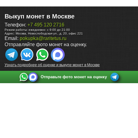
Выкуп монет в Москве
Телефон:
+7 495 120 2716
Режим работы:
ежедневно: с 9:00 до 21:00
Адрес:
Москва
,
Новослободская ул., д. 20, офис 221
Email:
pokupka@raritetus.ru
Отправляйте фото монет на оценку.
Узнать подробнее об оценке и выкупе монет в Москве
Отправьте фото монет на оценку
Выкуп монет в Санкт-Петербурге
Телефон:
+7 812 748 2349
Режим работы:
ежедневно: с 9:00 до 21:00
Адрес:
Санкт-Петербург
,
Ул. Садовая 38, ТД купца Яковлева, этаж 2, офис 211 (м.
Садовая, м. Спасская, м. Сенная Площадь)
Email:
spb@raritetus.ru
Выкуп монет в Нижнем Новгороде
Телефон:
+7 831 420-63-39