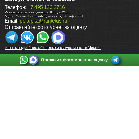
Телефон:
+7 495 120 2716
Режим работы:
ежедневно: с 9:00 до 21:00
Адрес:
Москва
,
Новослободская ул., д. 20, офис 221
Email:
pokupka@raritetus.ru
Отправляйте фото монет на оценку.
Узнать подробнее об оценке и выкупе монет в Москве
Отправьте фото монет на оценку
Выкуп монет в Санкт-Петербурге
Телефон:
+7 812 748 2349
Режим работы:
ежедневно: с 9:00 до 21:00
Адрес:
Санкт-Петербург
,
Ул. Садовая 38, ТД купца Яковлева, этаж 2, офис 211 (м.
Садовая, м. Спасская, м. Сенная Площадь)
Email:
spb@raritetus.ru
Выкуп монет в Нижнем Новгороде
Телефон:
+7 831 420-63-39
Режим работы:
ежедневно: с 9:00 до 21:00
Адрес:
Нижний Новгород
,
Площадь Максима Горького, дом 4/2, этаж 2, офис 8
Email:
nizhnij-novgorod@raritetus.ru