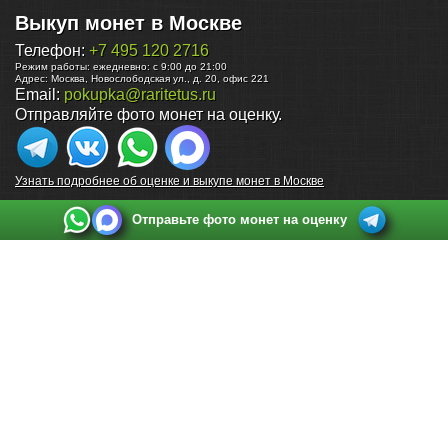
Выкуп монет в Москве
Телефон:
+7 495 120 2716
Режим работы:
ежедневно: с 9:00 до 21:00
Адрес:
Москва
,
Новослободская ул., д. 20, офис 221
Email:
pokupka@raritetus.ru
Отправляйте фото монет на оценку.
Узнать подробнее об оценке и выкупе монет в Москве
Отправьте фото монет на оценку
Выкуп монет в Санкт-Петербурге
Телефон:
+7 812 748 2349
Режим работы:
ежедневно: с 9:00 до 21:00
Адрес:
Санкт-Петербург
,
Ул. Садовая 38, ТД купца Яковлева, этаж 2, офис 211 (м.
Садовая, м. Спасская, м. Сенная Площадь)
Email:
spb@raritetus.ru
Выкуп монет в Нижнем Новгороде
Телефон:
+7 831 420-63-39
Режим работы:
ежедневно: с 9:00 до 21:00
Адрес:
Нижний Новгород
,
Площадь Максима Горького, дом 4/2, этаж 2, офис 8