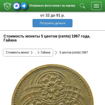
Отправьте фото монет на оценку
Toggl
navig
от 32
до 91 р.
Получить деньги
Стоимость монеты 5 центов (cents) 1967 года,
Гайана
Стоимость монет
...
Гайана
5 центов (cents) 1967