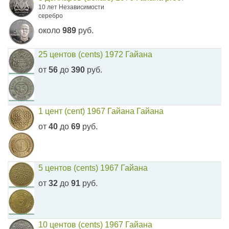
10 лет Независимости
серебро
около
989
руб.
25 центов (cents) 1972 Гайана
от
56
до
390
руб.
1 цент (cent) 1967 Гайана Гайана
от
40
до
69
руб.
5 центов (cents) 1967 Гайана
от
32
до
91
руб.
10 центов (cents) 1967 Гайана