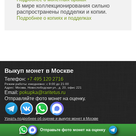
В мире коллекционирования сильно
распространены подделки и копии.
Подробнее о копиях и подделках
Выкуп монет в Москве
Телефон:
+7 495 120 2716
Режим работы:
ежедневно: с 9:00 до 21:00
Адрес:
Москва
,
Новослободская ул., д. 20, офис 221
Email:
pokupka@raritetus.ru
Отправляйте фото монет на оценку.
Узнать подробнее об оценке и выкупе монет в Москве
Отправьте фото монет на оценку