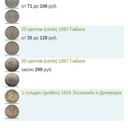
от
71
до
106
руб.
25 центов (cents) 1967 Гайана
от
30
до
128
руб.
50 центов (cents) 1967 Гайана
около
299
руб.
1 гульден (gulden) 1816 Эссекуибо и Демерара