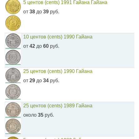
5 центов (cents) 1991 Гайана Гайана
от
38
до
39
руб.
10 центов (cents) 1990 Гайана
от
42
до
60
руб.
25 центов (cents) 1990 Гайана
от
29
до
34
руб.
25 центов (cents) 1989 Гайана
около
35
руб.