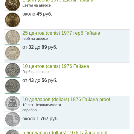
цветы на аверсе
около
45
руб.
25 центов (cents) 1977 герб Гайана
герб на аверсе
от
32
до
89
руб.
10 центов (cents) 1976 Гайана
Герб на реверсе
от
43
до
56
руб.
10 долларов (dollars) 1976 Гайана proof
10 лет Независимости
серебро
около
1 767
руб.
5 долларов (dollars) 1976 Гайана proof