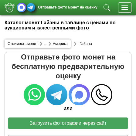
Отправьте фото монет на оценку
Toggl
navig
Каталог монет Гайаны в таблице с ценами по
аукционам и качественными фото
Стоимость монет
...
Америка
Гайана
Отправьте фото монет на
бесплатную предварительную
оценку
или
Загрузить фотографии через сайт