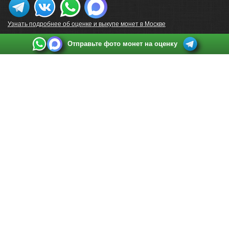
Узнать подробнее об оценке и выкупе монет в Москве
Отправьте фото монет на оценку
Выкуп монет в Санкт-Петербурге
Телефон:
+7 812 748 2349
Режим работы:
ежедневно: с 9:00 до 21:00
Адрес:
Санкт-Петербург
,
Ул. Садовая 38, ТД купца Яковлева, этаж 2, офис 211 (м.
Садовая, м. Спасская, м. Сенная Площадь)
Email:
spb@raritetus.ru
Выкуп монет в Нижнем Новгороде
Телефон:
+7 831 420-63-39
Режим работы:
ежедневно: с 9:00 до 21:00
Адрес:
Нижний Новгород
,
Площадь Максима Горького, дом 4/2, этаж 2, офис 8
Email:
nizhnij-novgorod@raritetus.ru
Выкуп монет в Новосибирске
Телефон:
+7 383 383 0921
Режим работы:
вТ-СБ: с 10:00 до 19:00
Адрес:
Новосибирск
,
Красный проспект 79 (БЦ Зелёные купола), офис 204 (м.