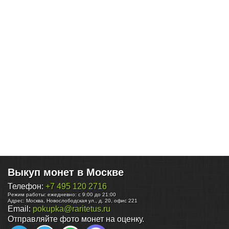
Выкуп монет в Москве
Телефон:
+7 495 120 2716
Режим работы:
ежедневно: с 9:00 до 21:00
Адрес:
Москва
,
Новослободская ул., д. 20, офис 221
Email:
pokupka@raritetus.ru
Отправляйте фото монет на оценку.