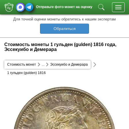
Отправьте фото монет на оценку
Toggl
navig
Для точной оценки монеты обратитесь к нашим экспертам
Обратиться
Стоимость монеты 1 гульден (gulden) 1816 года,
Эссекуибо и Демерара
Стоимость монет
...
Эссекуибо и Демерара
1 гульден (gulden) 1816