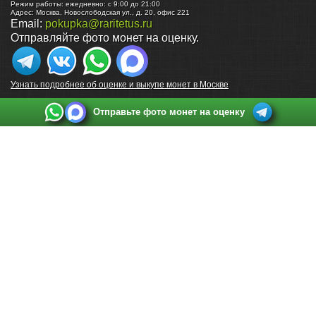
Режим работы:
ежедневно: с 9:00 до 21:00
Адрес:
Москва
,
Новослободская ул., д. 20, офис 221
Email:
pokupka@raritetus.ru
Отправляйте фото монет на оценку.
Узнать подробнее об оценке и выкупе монет в Москве
Отправьте фото монет на оценку
Выкуп монет в Санкт-Петербурге
Телефон:
+7 812 748 2349
Режим работы:
ежедневно: с 9:00 до 21:00
Адрес:
Санкт-Петербург
,
Ул. Садовая 38, ТД купца Яковлева, этаж 2, офис 211 (м.
Садовая, м. Спасская, м. Сенная Площадь)
Email:
spb@raritetus.ru
Выкуп монет в Нижнем Новгороде
Телефон:
+7 831 420-63-39
Режим работы:
ежедневно: с 9:00 до 21:00
Адрес:
Нижний Новгород
,
Площадь Максима Горького, дом 4/2, этаж 2, офис 8
Email:
nizhnij-novgorod@raritetus.ru