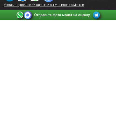
Узнать подробнее об оценке и выкупе монет в Москве
Отправьте фото монет на оценку
Выкуп монет в Санкт-Петербурге
Телефон:
+7 812 748 2349
Режим работы:
ежедневно: с 9:00 до 21:00
Адрес:
Санкт-Петербург
,
Ул. Садовая 38, ТД купца Яковлева, этаж 2, офис 211 (м.
Садовая, м. Спасская, м. Сенная Площадь)
Email:
spb@raritetus.ru
Выкуп монет в Нижнем Новгороде
Телефон:
+7 831 420-63-39
Режим работы:
ежедневно: с 9:00 до 21:00
Адрес:
Нижний Новгород
,
Площадь Максима Горького, дом 4/2, этаж 2, офис 8
Email:
nizhnij-novgorod@raritetus.ru
Выкуп монет в Новосибирске
Телефон:
+7 383 383 0921
Режим работы:
вТ-СБ: с 10:00 до 19:00
Адрес:
Новосибирск
,
Красный проспект 79 (БЦ Зелёные купола), офис 204 (м.
Гагаринская)
Email:
pokupka@raritetus.ru