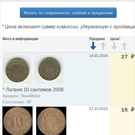
Искать по сохранности, слабам и аукционам
* Цена включает сумму комиссии, удержанную с продавца
*
Фото и информация
Продано
Цена
14.01.2016
27
₽
^ Латвия 10 сантимов 2008
Аукцион: NewMolot
Состояние: XF
21.10.2015
15
₽