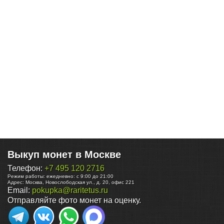
Выкуп монет в Москве
Телефон:
+7 495 120 2716
Режим работы:
ежедневно: с 9:00 до 21:00
Адрес:
Москва
,
Новослободская ул., д. 20, офис 221
Email:
pokupka@raritetus.ru
Отправляйте фото монет на оценку.