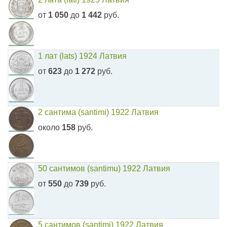
от
1 050
до
1 442
руб.
1 лат (lats) 1924 Латвия
от
623
до
1 272
руб.
2 сантима (santimi) 1922 Латвия
около
158
руб.
50 сантимов (santimu) 1922 Латвия
от
550
до
739
руб.
5 сантимов (santimi) 1922 Латвия