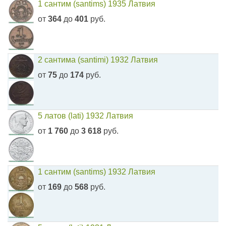
1 сантим (santims) 1935 Латвия
от
364
до
401
руб.
2 сантима (santimi) 1932 Латвия
от
75
до
174
руб.
5 латов (lati) 1932 Латвия
от
1 760
до
3 618
руб.
1 сантим (santims) 1932 Латвия
от
169
до
568
руб.