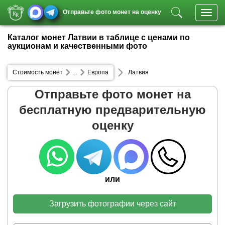
Отправьте фото монет на оценку
Toggl
navig
Каталог монет Латвии в таблице с ценами по
аукционам и качественными фото
Стоимость монет
...
Европа
Латвия
Отправьте фото монет на
бесплатную предварительную
оценку
или
Загрузить фотографии через сайт