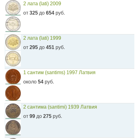
2 лата (lati) 2009
от
325
до
654
руб.
2 лата (lati) 1999
от
295
до
451
руб.
1 сантим (santims) 1997 Латвия
около
54
руб.
2 сантима (santimi) 1939 Латвия
от
99
до
275
руб.