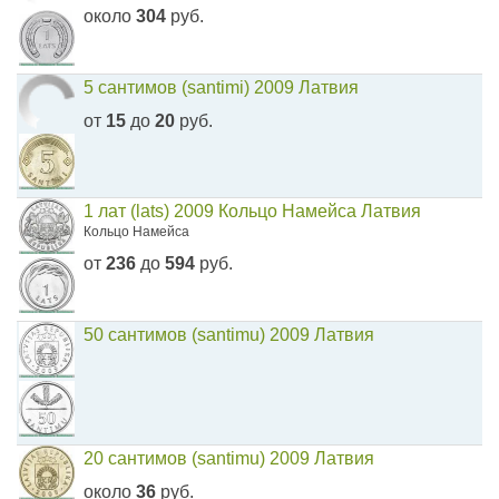
около
304
руб.
5 сантимов (santimi) 2009 Латвия
от
15
до
20
руб.
1 лат (lats) 2009 Кольцо Намейса Латвия
Кольцо Намейса
от
236
до
594
руб.
50 сантимов (santimu) 2009 Латвия
20 сантимов (santimu) 2009 Латвия
около
36
руб.