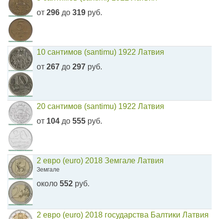
от
296
до
319
руб.
10 сантимов (santimu) 1922 Латвия
от
267
до
297
руб.
20 сантимов (santimu) 1922 Латвия
от
104
до
555
руб.
2 евро (euro) 2018 Земгале Латвия
Земгале
около
552
руб.
2 евро (euro) 2018 государства Балтики Латвия