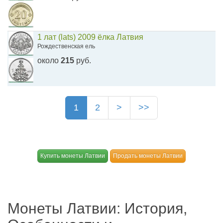
1 лат (lats) 2009 ёлка Латвия
Рождественская ель
около
215
руб.
1
2
>
>>
Купить монеты Латвии
Продать монеты Латвии
Монеты Латвии: История,