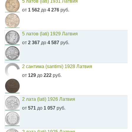
5 латов (lati) 1931 Латвия
от
1 562
до
4 276
руб.
5 латов (lati) 1929 Латвия
от
2 367
до
4 587
руб.
2 сантима (santimi) 1928 Латвия
от
129
до
222
руб.
2 лата (lati) 1926 Латвия
от
571
до
1 057
руб.
2 лата (lati) 1925 Латвия