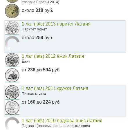
столица Европы 2014)
около
318
руб.
1 лат (lats) 2013 паритет Латвия
Паритет монет
около
259
руб.
1 лат (lats) 2012 ёжик Латвия
Ёжик
от
236
до
594
руб.
1 лат (lats) 2011 кружка Латвия
Пивная кружка
от
160
до
224
руб.
1 лат (lats) 2010 подкова вниз Латвия
Подкова (концами, направленными вниз)