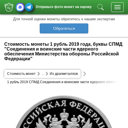
Отправьте фото монет на оценку
Toggl
navig
Для точной оценки монеты обратитесь к нашим экспертам
Обратиться
Стоимость монеты 1 рубль 2019 года, буквы СПМД
"Cоединения и воинские части ядерного
обеспечения Министерства обороны Российской
Федерации"
Стоимость монет
...
Из драгметаллов
1 рубль 2019 СПМД Cоединения и воинские части ядерного обесп
ечения Министерства обороны Российской Федерации