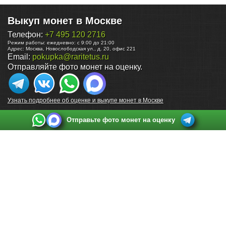
Выкуп монет в Москве
Телефон:
+7 495 120 2716
Режим работы:
ежедневно: с 9:00 до 21:00
Адрес:
Москва
,
Новослободская ул., д. 20, офис 221
Email:
pokupka@raritetus.ru
Отправляйте фото монет на оценку.
Узнать подробнее об оценке и выкупе монет в Москве
Отправьте фото монет на оценку
Выкуп монет в Санкт-Петербурге
Телефон:
+7 812 748 2349
Режим работы:
ежедневно: с 9:00 до 21:00
Адрес:
Санкт-Петербург
,
Ул. Садовая 38, ТД купца Яковлева, этаж 2, офис 211 (м.
Садовая, м. Спасская, м. Сенная Площадь)
Email:
spb@raritetus.ru
Выкуп монет в Нижнем Новгороде
Телефон:
+7 831 420-63-39