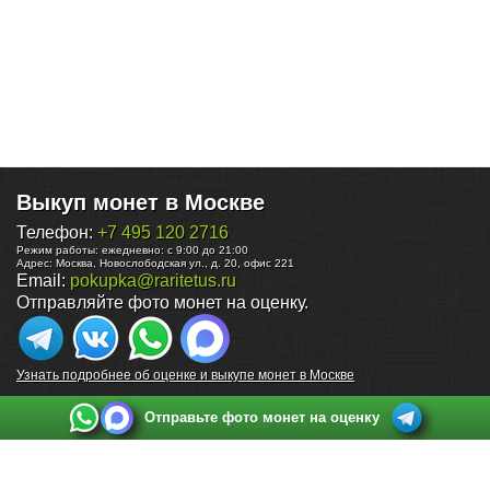
Выкуп монет в Москве
Телефон:
+7 495 120 2716
Режим работы:
ежедневно: с 9:00 до 21:00
Адрес:
Москва
,
Новослободская ул., д. 20, офис 221
Email:
pokupka@raritetus.ru
Отправляйте фото монет на оценку.
Узнать подробнее об оценке и выкупе монет в Москве
Отправьте фото монет на оценку
Выкуп монет в Санкт-Петербурге
Телефон:
+7 812 748 2349
Режим работы:
ежедневно: с 9:00 до 21:00