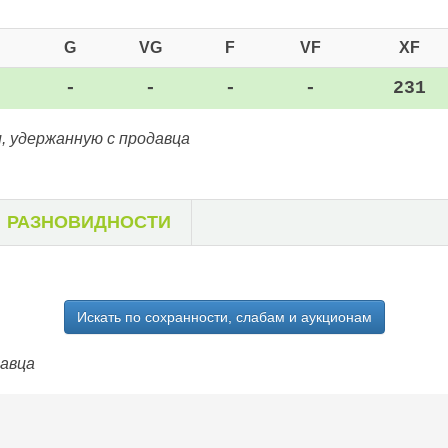
G
VG
F
VF
XF
-
-
-
-
231
, удержанную с продавца
РАЗНОВИДНОСТИ
Искать по сохранности, слабам и аукционам
давца