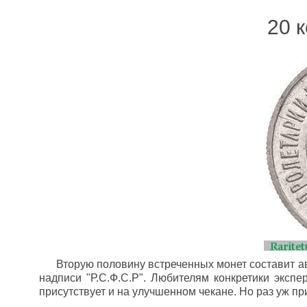
20 к
Вторую половину встреченных монет составит ав
надписи "Р.С.Ф.С.Р". Любителям конкретики эксп
присутствует и на улучшенном чекане. Но раз уж пр