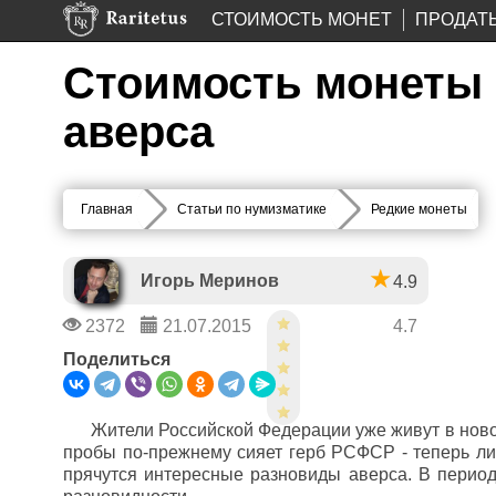
СТОИМОСТЬ МОНЕТ
ПРОДАТ
Стоимость монеты 2
аверса
Главная
Статьи по нумизматике
Редкие монеты
Игорь Меринов
4.9
2372
21.07.2015
4.7
Поделиться
Жители Российской Федерации уже живут в ново
пробы по-прежнему сияет герб РСФСР - теперь ли
прячутся интересные разновиды аверса. В период 1