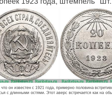
опеек 1923 года, штемпель "Шт.
о, что он известен с 1921 года, примерно половина встрети
сья с длинными остями. Этот аверс встречается как на о