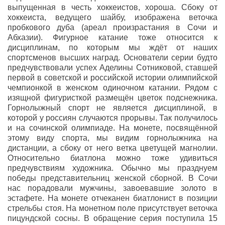
выпущенная в честь хоккеистов, хороша. Сбоку от
хоккеиста, ведущего шайбу, изображена веточка
пробкового дуба (ареал произрастания в Сочи и
Абхазии). Фигурное катание тоже относится к
дисциплинам, по которым мы ждёт от наших
спортсменов высших наград. Основатели серии будто
предчувствовали успех Аделины Сотниковой, ставшей
первой в советской и российской истории олимпийской
чемпионкой в женском одиночном катании. Рядом с
изящной фигуристкой размещён цветок подснежника.
Горнолыжный спорт не является дисциплиной, в
которой у россиян случаются прорывы. Так получилось
и на сочинской олимпиаде. На монете, посвящённой
этому виду спорта, мы видим горнолыжника на
дистанции, а сбоку от него ветка цветущей магнолии.
Относительно биатлона можно тоже удивиться
предчувствиям художника. Обычно мы празднуем
победы представительниц женской сборной. В Сочи
нас порадовали мужчины, завоевавшие золото в
эстафете. На монете отчеканен биатлонист в позиции
стрельбы стоя. На монетном поле присутствует веточка
пицундской сосны. В обращение серия поступила 15