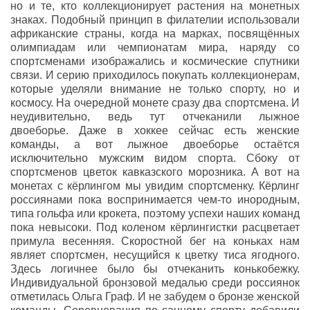
но и те, кто коллекционирует растения на монетных
знаках. Подобный принцип в филателии использовали
африканские страны, когда на марках, посвящённых
олимпиадам или чемпионатам мира, наряду со
спортсменами изображались и космические спутники
связи. И серию приходилось покупать коллекционерам,
которые уделяли внимание не только спорту, но и
космосу. На очередной монете сразу два спортсмена. И
неудивительно, ведь тут отчеканили лыжное
двоеборье. Даже в хоккее сейчас есть женские
команды, а вот лыжное двоеборье остаётся
исключительно мужским видом спорта. Сбоку от
спортсменов цветок кавказского морозника. А вот на
монетах с кёрлингом мы увидим спортсменку. Кёрлинг
россиянами пока воспринимается чем-то инородным,
типа гольфа или крокета, поэтому успехи наших команд
пока невысоки. Под коленом кёрлингистки расцветает
примула весенняя. Скоростной бег на коньках нам
являет спортсмен, несущийся к цветку тиса ягодного.
Здесь логичнее было бы отчеканить конькобежку.
Индивидуальной бронзовой медалью среди россиянок
отметилась Ольга Граф. И не забудем о бронзе женской