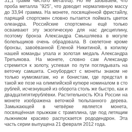
31,1 грамм чистого металла). Но не забываем, что
проба металла "925", что доводит нормативную массу
до 33,94 грамма. На монете, посвящённой фристайлу,
парящий спортсмен словно пытается поймать цветок
олеандра. Российские спортсмены ещё только
осваивают эту экзотическую для нас дисциплину,
поэтому бронза Александра Смышляева в могуле
болельщиков очень обрадовала. В скелетоне кроме
бронзы, завоёванной Еленой Никитиной, в копилку
нашей команды упала и золотая медаль Александра
Третьякова. На монете, словно сам Александр
стремится к золоту, успевая по пути поглядывать на
веточку самшита. Сноубордист с монеты знаком не
только нумизматам, но и бонистам, где предстал в
такой же позе на олимпийской купюре номиналом в сто
рублей, исчезнувшей из оборота столь же быстро, как и
двадцатипятирублёвки. Растительность Юга России на
монете изображена веточкой тюльпанного дерева.
Замыкающей в четвёрке является монета,
посвящённая прыжкам с трамплина, где под летящим
лыжником красиво распускается рододендрон. Эта
часть серии выпущена 21 февраля 2012 года.