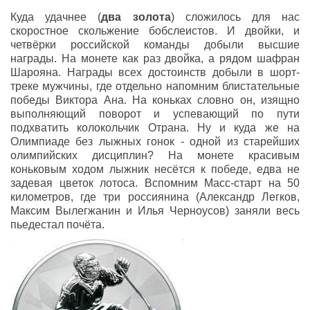
Куда удачнее (
два золота
) сложилось для нас
скоростное скольжение бобслеистов. И двойки, и
четвёрки российской команды добыли высшие
награды. На монете как раз двойка, а рядом шафран
Шарояна. Награды всех достоинств добыли в шорт-
треке мужчины, где отдельно напомним блистательные
победы Виктора Ана. На коньках словно он, изящно
выполняющий поворот и успевающий по пути
подхватить колокольчик Отрана. Ну и куда же на
Олимпиаде без лыжных гонок - одной из старейших
олимпийских дисциплин? На монете красивым
коньковым ходом лыжник несётся к победе, едва не
задевая цветок лотоса. Вспомним Масс-старт на 50
километров, где три россиянина (Александр Легков,
Максим Вылегжанин и Илья Черноусов) заняли весь
пьедестал почёта.