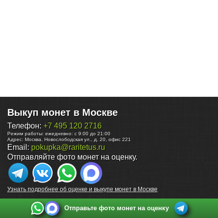
Выкуп монет в Москве
Телефон:
+7 495 120 2716
Режим работы:
ежедневно: с 9:00 до 21:00
Адрес:
Москва
,
Новослободская ул., д. 20, офис 221
Email:
pokupka@raritetus.ru
Отправляйте фото монет на оценку.
Узнать подробнее об оценке и выкупе монет в Москве
Отправьте фото монет на оценку